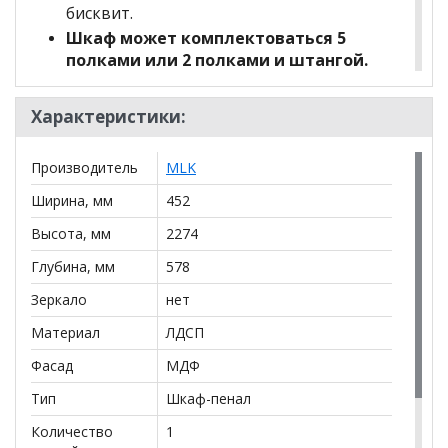
бисквит.
Шкаф может комплектоваться 5
полками или 2 полками и штангой.
Характеристики:
*Дополнительную информацию о том, как купить
Тоскана Шкаф для платья и белья 1дверный
уточняйте у нашего менеджера по телефону
Производитель
MLK
+79292022735
.
Ширина, мм
452
**Цены на официальном сайте
100диванов.com
Высота, мм
2274
действительны только для интернет-магазина
и
могут отличаться от цен в розничных магазинах-
Глубина, мм
578
салонах сети!
Зеркало
нет
Материал
ЛДСП
Фасад
МДФ
Тип
Шкаф-пенал
Количество
1