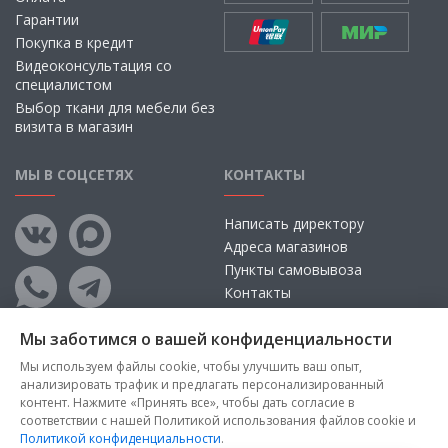
Гарантии
Покупка в кредит
Видеоконсультация со
специалистом
Выбор ткани для мебели без
визита в магазин
МЫ В СОЦСЕТЯХ
КОНТАКТЫ
Написать директору
Адреса магазинов
Пункты самовывоза
Контакты
Мы заботимся о вашей конфиденциальности
Мы используем файлы cookie, чтобы улучшить ваш опыт,
анализировать трафик и предлагать персонализированный
контент. Нажмите «Принять все», чтобы дать согласие в
соответствии с нашей Политикой использования файлов cookie и
Политикой конфиденциальности
.
Copyright © 2026, ООО «100 Диванов» — Все права защищены