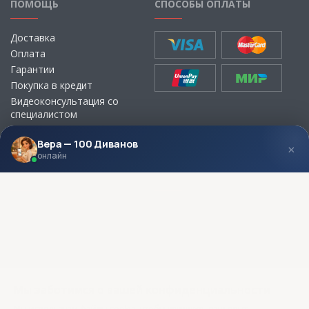
ПОМОЩЬ
СПОСОБЫ ОПЛАТЫ
Доставка
Оплата
Гарантии
Покупка в кредит
Видеоконсультация со
специалистом
Выбор ткани для мебели без
визита в магазин
Вера — 100 Диванов
×
онлайн
МЫ В СОЦСЕТЯХ
КОНТАКТЫ
Написать директору
Адреса магазинов
Пункты самовывоза
Контакты
Мы заботимся о вашей конфиденциальности
Мы используем файлы cookie, чтобы улучшить ваш опыт,