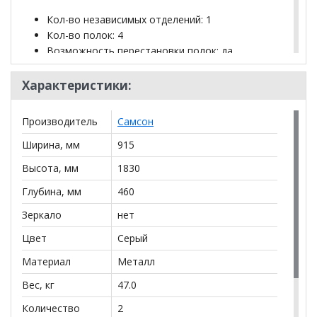
Кол-во независимых отделений: 1
Кол-во полок: 4
Возможность перестановки полок: да
Распределенная нагрузка на полку: 60 кг
Вместимость: 60 папок толщиной 75 мм
Характеристики:
Конструкция: разборная
Высота: 1830 мм
Производитель
Самсон
Ширина: 915 мм
Глубина: 460 мм
Ширина, мм
915
Тип замка: ключевой
Высота, мм
1830
Толщина стали корпуса: 0.5 мм
Увеличенный угол открывания дверей: да
Глубина, мм
460
Цвет: светло-серый
Зеркало
нет
Тип покрытия корпуса: гладкое порошковое
Тип поставки: в разобранном виде
Цвет
Серый
Вес: 47 кг
Материал
Металл
Размер в упаковке: 17x187x52.5 см.
Вес с упаковкой: 47.88 кг.
Вес, кг
47.0
3
Объём с упаковкой: 0.1669 м
.
Количество
2