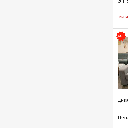
31 
КУ­П
Дива
Цен