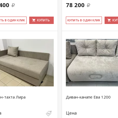
400
78 200
КУПИТЬ
КУ
ИТЬ В ОДИН КЛИК
КУ­ПИТЬ В ОДИН КЛИК
н-тахта Лира
Диван-канапе Ева 1200
а
Цена