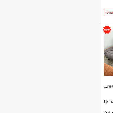
КУ­П
Дива
Цен