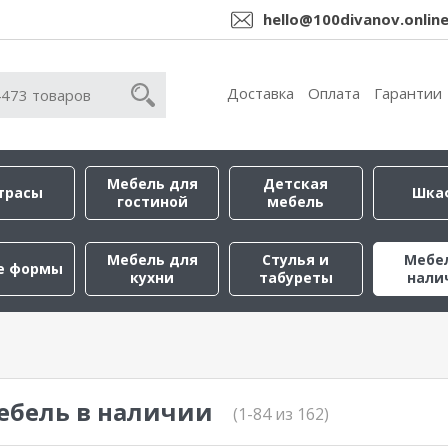
hello@100divanov.onlin
Доставка
Оплата
Гарантии
Мебель для
Детская
трасы
Шка
гостиной
мебель
Мебель для
Стулья и
Мебе
е формы
кухни
табуреты
нали
ебель в наличии
(1-84 из 162)