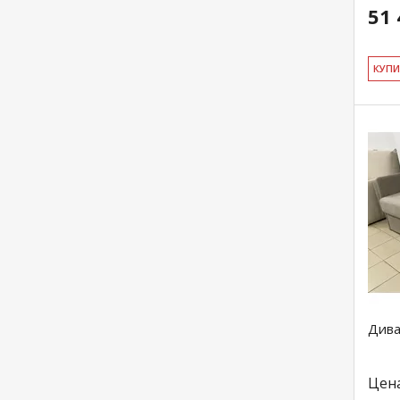
51 
КУ­П
Дива
Цен