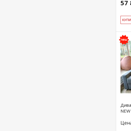
57 
КУ­П
Дива
NEW
Цен