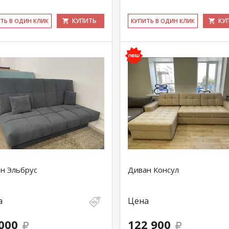
КУПИТЬ
КУ
ИТЬ В ОДИН КЛИК
КУ­ПИТЬ В ОДИН КЛИК
н Эльбрус
Диван Консул
а
Цена
000
122 900