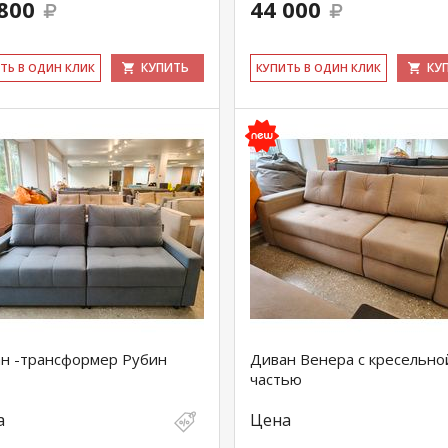
800
44 000
КУПИТЬ
КУ
ИТЬ В ОДИН КЛИК
КУ­ПИТЬ В ОДИН КЛИК
н -трансформер Рубин
Диван Венера с кресельно
частью
а
Цена