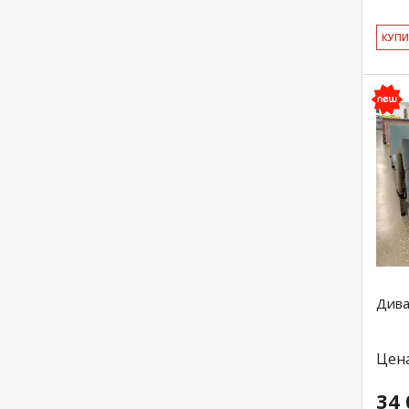
КУ­П
Дива
Цен
34 