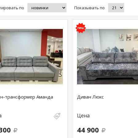
тировать по
Показывать по
н-трансформер Аманда
Диван Люкс
а
Цена
300
44 900