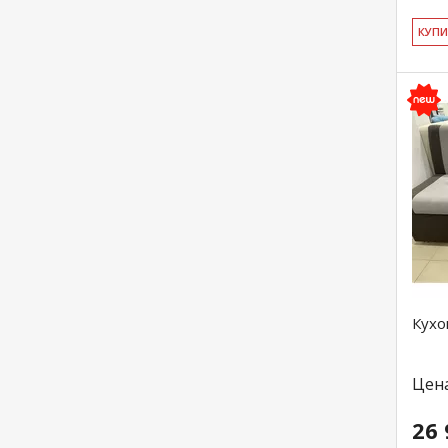
КУ­П
Кухо
Цен
26 