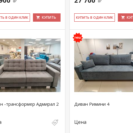
900
27 700
КУПИТЬ
КУ
ИТЬ В ОДИН КЛИК
КУ­ПИТЬ В ОДИН КЛИК
н -трансформер Адмирал 2
Диван Римини 4
а
Цена