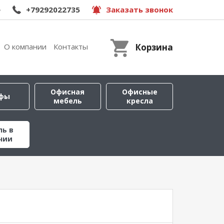
e
+79292022735
Заказать звонок
О компании
Контакты
Корзина
Офисная
Офисные
фы
мебель
кресла
ль в
чии