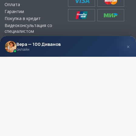
Оплата
Гарантии
Покупка в кредит
Видеоконсультация со
специалистом
Выбор ткани для мебели без
визита в магазин
Вера — 100 Диванов
×
онлайн
МЫ В СОЦСЕТЯХ
КОНТАКТЫ
Написать директору
Адреса магазинов
Пункты самовывоза
Контакты
Мы заботимся о вашей конфиденциальности
Мы используем файлы cookie, чтобы улучшить ваш опыт,
анализировать трафик и предлагать персонализированный
контент. Нажмите «Принять все», чтобы дать согласие в
соответствии с нашей Политикой использования файлов cookie и