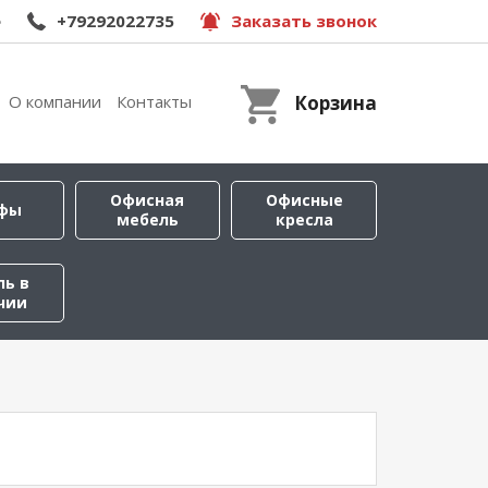
e
+79292022735
Заказать звонок
О компании
Контакты
Корзина
Офисная
Офисные
фы
мебель
кресла
ль в
чии