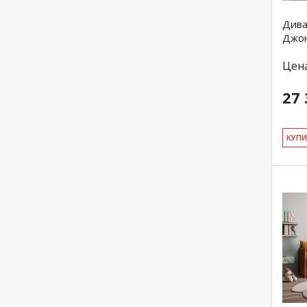
Дива
Джо
Цен
27 
КУ­П