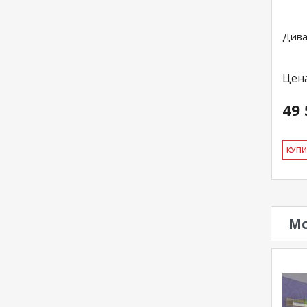
Дива
Цен
49 
КУ­П
Мо