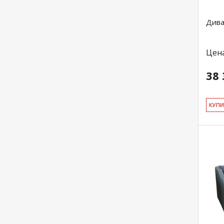
Дива
Цен
38 
КУ­П