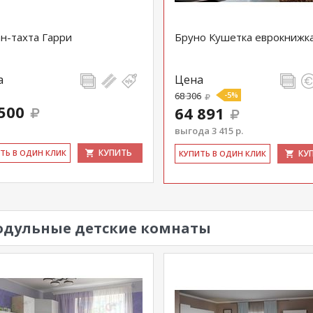
н-тахта Гарри
Бруно Кушетка еврокнижк
а
Цена
68 306
-5%
500
64 891
выгода 3 415 р.
КУПИТЬ
ИТЬ В ОДИН КЛИК
КУ
КУ­ПИТЬ В ОДИН КЛИК
дульные детские комнаты