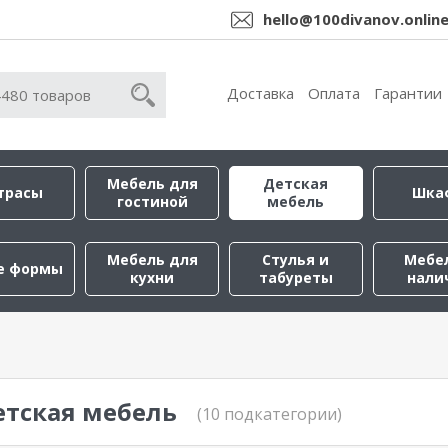
hello@100divanov.onlin
Доставка
Оплата
Гарантии
Мебель для
Детская
трасы
Шка
гостиной
мебель
Мебель для
Стулья и
Мебе
е формы
кухни
табуреты
нали
етская мебель
(10 подкатегории)