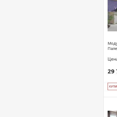
Моду
Пал
Цен
29 
КУ­П