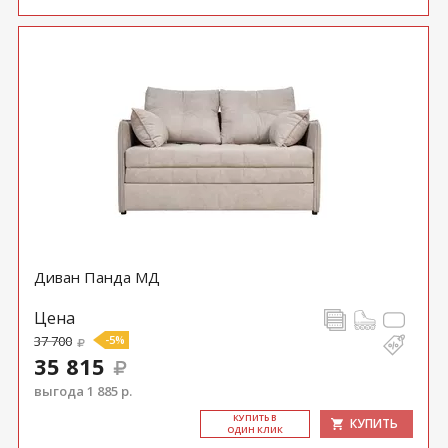
Диван Панда МД
Цена
37 700
-5%
35 815
выгода 1 885 р.
КУ­ПИТЬ В
КУПИТЬ
ОДИН КЛИК