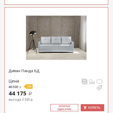
Диван Панда БД
Цена
46 500
-5%
44 175
выгода 2 325 р.
КУ­ПИТЬ В
КУПИТЬ
ОДИН КЛИК