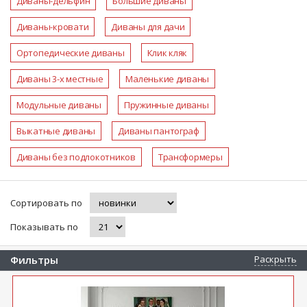
Диваны-дельфин
Большие диваны
Диваны-кровати
Диваны для дачи
Ортопедические диваны
Клик кляк
Диваны 3-х местные
Маленькие диваны
Модульные диваны
Пружинные диваны
Выкатные диваны
Диваны пантограф
Диваны без подлокотников
Трансформеры
Сортировать по
Показывать по
Фильтры
Раскрыть