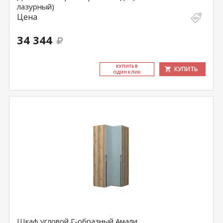
лазурный)
Цена
34 344
КУ­ПИТЬ В
КУПИТЬ
ОДИН КЛИК
Шкаф угловой Г-образный Амали