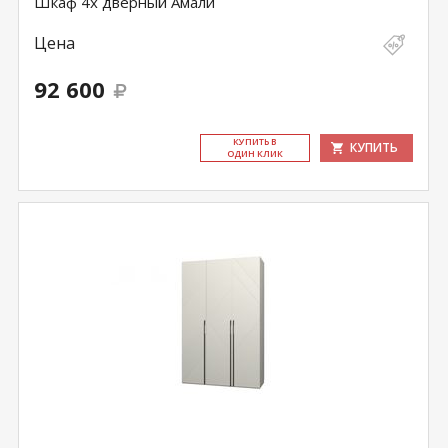
Шкаф 4х дверный Амали
Цена
92 600
КУ­ПИТЬ В
КУПИТЬ
ОДИН КЛИК