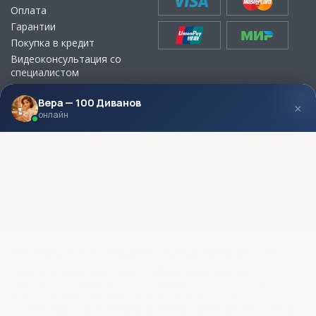
Оплата
Гарантии
Покупка в кредит
Видеоконсультация со
специалистом
Выбор ткани для мебели без
визита в магазин
Вера — 100 Диванов
×
онлайн
МЫ В СОЦСЕТЯХ
КОНТАКТЫ
Написать директору
Адреса магазинов
Пункты самовывоза
Контакты
Мы заботимся о вашей конфиденциальности
Мы используем файлы cookie, чтобы улучшить ваш опыт,
анализировать трафик и предлагать персонализированный
контент. Нажмите «Принять все», чтобы дать согласие в
соответствии с нашей Политикой использования файлов cookie и