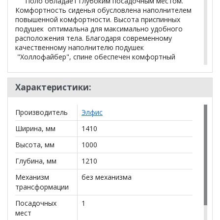
Поло обладает глубоким посадочным местом.
Комфортность сиденья обусловлена наполнителем
повышенной комфортности. Высота приспинных
подушек оптимальна для максимально удобного
расположения тела. Благодаря современному
качественному наполнителю подушек
"Холлофайбер", спине обеспечен комфортный
отдых в сочетании с хорошим поддерживающим
эффектом.
Характеристики:
*Дополнительную информацию о том, как купить
Производитель
Элфис
Кресло для отдыха Поло
уточняйте у нашего
менеджера по телефону
+79292022735
.
Ширина, мм
1410
**Цены на официальном сайте
100диванов.com
Высота, мм
1000
действительны только для интернет-магазина
и
могут отличаться от цен в розничных магазинах-
Глубина, мм
1210
салонах сети!
Механизм
без механизма
трансформации
Посадочных
1
мест