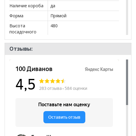
Наличие короба
да
Форма
Прямой
Высота
480
посадочного
места, мм
Наличие
да
Отзывы:
подлокотников
Декоративные
нет
подушки
Бренд
Элфис
Стиль
Лаундж, Современный
Комната
Гостиная