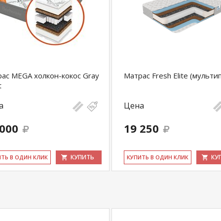
ас MEGA холкон-кокос Gray
Матрас Fresh Elite (мульти
t
а
Цена
 000
19 250
КУПИТЬ
КУ
ИТЬ В ОДИН КЛИК
КУ­ПИТЬ В ОДИН КЛИК