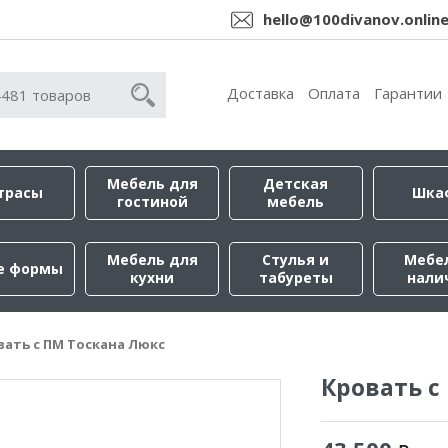
hello@100divanov.onlin
Доставка
Оплата
Гарантии
Мебель для
Детская
трасы
Шка
гостиной
мебель
Мебель для
Стулья и
Мебе
е формы
кухни
табуреты
нали
вать с ПМ Тоскана Люкс
Кровать с