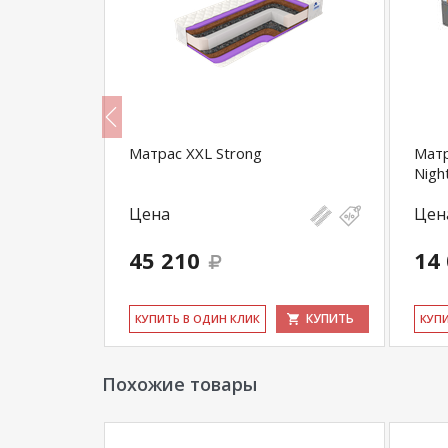
ra
Матрас XXL Strong
Матр
Nigh
Цена
Цен
45 210
14
КУПИТЬ
КУПИТЬ
КУ­ПИТЬ В ОДИН КЛИК
КУ­П
Похожие товары