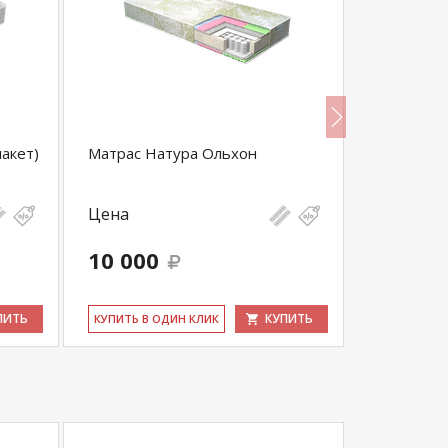
пакет)
Матрас Натура Ольхон
Матрас BI
(Лагуна)
Цена
Цена
10 000
15 700
ПИТЬ
КУПИТЬ
КУ­ПИТЬ В ОДИН КЛИК
КУ­ПИТЬ В 