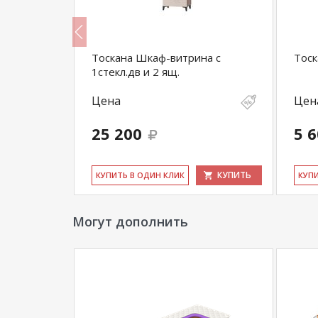
м
Тоскана Шкаф-витрина с
Тос
1стекл.дв и 2 ящ.
Цена
Цен
25 200
5 
КУПИТЬ
КУПИТЬ
КУ­ПИТЬ В ОДИН КЛИК
КУ­П
Могут дополнить