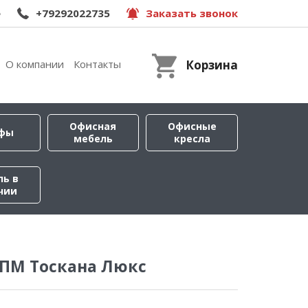
e
+79292022735
Заказать звонок
О компании
Контакты
Корзина
Офисная
Офисные
фы
мебель
кресла
ль в
чии
 ПМ Тоскана Люкс