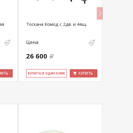
ая
Тоскана Комод с 2дв. и 4ящ.
Тоскана Ш
Цена
Цена
26 600
28 200
ПИТЬ
КУПИТЬ
КУ­ПИТЬ В ОДИН КЛИК
КУ­ПИТЬ В 