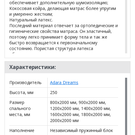
обеспечивает дополнительную шумоизоляцию;
Кокосовая койра, делающая матрас более упругим
и умеренно жестким;
Натуральный латекс.
Последний материал отвечает за ортопедические и
гигиенические свойства матраса. Он эластичный,
поэтому легко принимает форму тела и так же
быстро возвращается к первоначальному
состоянию. Пористая структура латекса
обеспечивает постоянную циркуляцию воздуха и
комфортный для кожи микроклимат. При этом сам
материал не впитывает запахи и не может служить
Характеристики:
домом для бактерий и пылевых клещей, поэтому
никогда не станет причиной аллергии и
Производитель
Adara Dreams
раздражения. Чехол матраса выполнен из
трикотажа на объемной стежке, что придает
Высота, мм
250
дополнительную пышность и мягкость матрасу.
Размер
800x2000 мм, 900x2000 мм,
спального
1200x2000 мм, 1400x2000 мм,
Преимущества:
места, мм
1600x2000 мм, 1800x2000 мм,
• Оптимальное соотношение цены и качества
2000x2000 мм
• Комфорт: пружинный блок TFK
• Крепкий и здоровый сон
Наполнение
Независимый пружинный блок
• Гипоаллергенные материалы