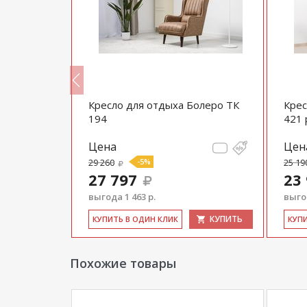
Кресло для отдыха Болеро ТК
Крес
194
421 
Цена
Цен
29 260
-5%
25 19
27 797
23
выгода 1 463 р.
выгод
КУПИТЬ
КУПИТЬ
КУ­ПИТЬ В ОДИН КЛИК
КУ­П
Похожие товары