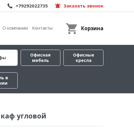
e
+79292022735
Заказать звонок
О компании
Контакты
Корзина
Офисная
Офисные
фы
мебель
кресла
ль в
чии
каф угловой