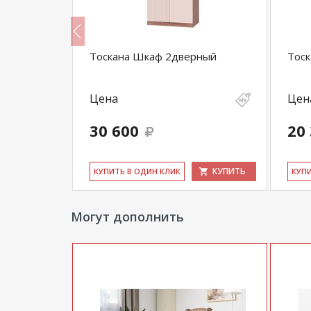
м
Тоскана Шкаф 2дверный
Тоск
Цена
Цен
30 600
20
КУПИТЬ
КУПИТЬ
КУ­ПИТЬ В ОДИН КЛИК
КУ­П
Могут дополнить