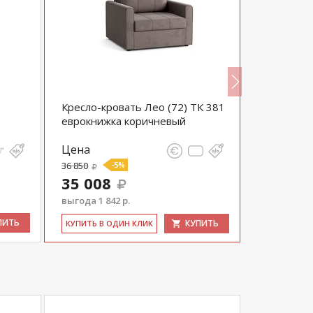
Кресло-кровать Лео (72) ТК 381
Кресло Ос
еврокнижка коричневый
Цена
Цена
36 850
-5%
21 340
35 008
20 273
выгода 1 842 р.
выгода 1 06
ПИТЬ
КУПИТЬ
КУ­ПИТЬ В ОДИН КЛИК
КУ­ПИТЬ В 