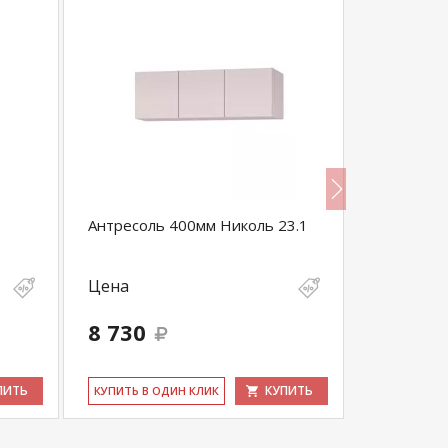
Антресоль 400мм Николь 23.1
Шкаф Мор
МШ900.1
Цена
Цена
8 730
10 395
ПИТЬ
КУПИТЬ
КУ­ПИТЬ В ОДИН КЛИК
КУ­ПИТЬ В 