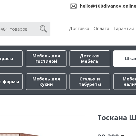
hello@100divanov.onlin
Доставка
Оплата
Гарантии
Мебель для
Детская
трасы
Шка
гостиной
мебель
Мебель для
Стулья и
Мебе
е формы
кухни
табуреты
нали
Тоскана Ш