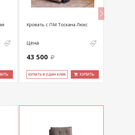
ая
Кровать с ПМ Тоскана Люкс
Тоскана К
Цена
Цена
43 500
26 600
ПИТЬ
КУПИТЬ
КУ­ПИТЬ В ОДИН КЛИК
КУ­ПИТЬ В 