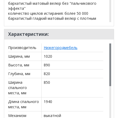
бархатистый матовый велюр без "пальчикового
эффекта"
количество циклов истирания: более 50 000
бархатистый гладкий матовый велюр с плотным
мягким ворсом
высокая износостойкость
сухая чистка
Характеристики:
без «пальчикового эффекта»
Производитель
Нижегородмебель
Габариты
Ширина, мм
1020
высота посадки (мм): 440
Высота, мм
890
Глубина, мм
820
глубина сиденья (мм): 470
Ширина
850
высота спинки (мм): 410
спального
места, мм
высота подлокотника от сиденья (мм): 210
Длина спального
1940
максимально допустимая нагрузка: на одно
места, мм
посадочное место 80 кг; на одно лежачее 100 кг
Механизм
выкатной