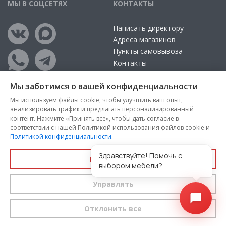
МЫ В СОЦСЕТЯХ
КОНТАКТЫ
Написать директору
Адреса магазинов
Пункты самовывоза
Контакты
Мы заботимся о вашей конфиденциальности
Мы используем файлы cookie, чтобы улучшить ваш опыт,
анализировать трафик и предлагать персонализированный
контент. Нажмите «Принять все», чтобы дать согласие в
соответствии с нашей Политикой использования файлов cookie и
Политикой конфиденциальности
.
Copyright © 2026, ООО «100 Диванов» — Все права защищены
Администрация Сайта не несет ответственности за
Здравствуйте! Помочь с
Принять все
размещаемые Пользователями материалы, их содержание,
выбором мебели?
качество.
Управлять
Вы принимаете условия
политики конфиденциальности
и
пользовательского соглашения
каждый раз, когда оставляете
свои данные в любой форме обратной связи на сайте
100диванов.com
Отклонить все