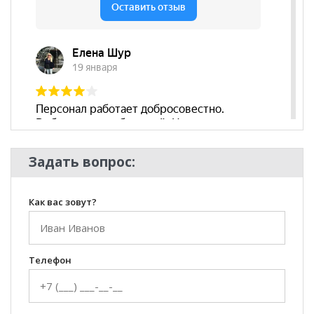
Декоративные
нет
подушки
Бренд
OTHERLIFE
Стиль
Ретро, Современный,
Скандинавский
Комната
Гостиная
Задать вопрос:
Как вас зовут?
Телефон