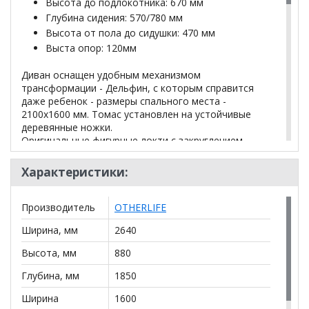
Высота до подлокотника: 670 мм
Глубина сидения: 570/780 мм
Высота от пола до сидушки: 470 мм
Выста опор: 120мм
Диван оснащен удобным механизмом
трансформации - Дельфин, с которым справится
даже ребенок - размеры спального места -
2100х1600 мм. Томас установлен на устойчивые
деревянные ножки.
Оригинальные фигурные локти с закруглением
придают дивану некую изюминку, которые
привлекают к себе внимание. Приспинные подушки
Характеристики:
дополняют весь образ дивана, и благодаря им
обеспечивают Вашей спине комфорт.
Производитель
OTHERLIFE
Для Вашего удобства мы решили установить
Ширина, мм
2640
оттоманку, где Вы сможете складывать все
спальные принадлежности.
Высота, мм
880
Дополнительно: выкатная часть в основной
Глубина, мм
1850
ткани
Ширина
1600