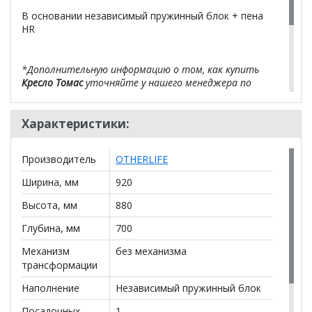
В основании независимый пружинный блок + пена
HR
*Дополнительную информацию о том, как купить
Кресло Томас
уточняйте у нашего менеджера по
телефону
+79292022735
.
Характеристики:
**Цены на официальном сайте
100диванов.com
действительны только для интернет-магазина
и
могут отличаться от цен в розничных магазинах-
Производитель
OTHERLIFE
салонах сети!
Ширина, мм
920
Высота, мм
880
Глубина, мм
700
Механизм
без механизма
трансформации
Наполнение
Независимый пружинный блок
Посадочных
1