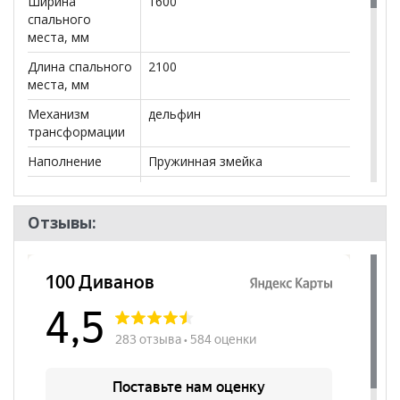
Ширина
1600
салонах сети!
спального
места, мм
Длина спального
2100
места, мм
Механизм
дельфин
трансформации
Наполнение
Пружинная змейка
Посадочных
3
мест
Отзывы:
Наличие короба
да
Форма
Угловой
Высота
470
посадочного
места, мм
Модульный
да
Наличие
да