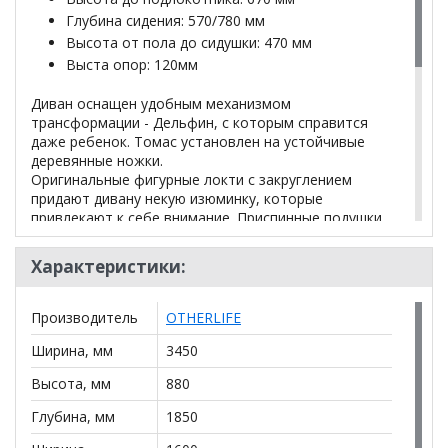
Глубина сидения: 570/780 мм
Высота от пола до сидушки: 470 мм
Выста опор: 120мм
Диван оснащен удобным механизмом
трансформации - Дельфин, с которым справится
даже ребенок. Томас установлен на устойчивые
деревянные ножки.
Оригинальные фигурные локти с закруглением
придают дивану некую изюминку, которые
привлекают к себе внимание. Приспинные подушки
дополняют весь образ дивана, и благодаря им
обеспечивают Вашей спине комфорт.
Характеристики:
*Дополнительную информацию о том, как купить
Производитель
OTHERLIFE
Диван модульный Томас с баром и пуфом с узкими
Ширина, мм
3450
подлокотниками
уточняйте у нашего менеджера по
телефону
+79292022735
.
Высота, мм
880
**Цены на официальном сайте
100диванов.com
Глубина, мм
1850
действительны только для интернет-магазина
и
могут отличаться от цен в розничных магазинах-