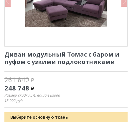
Диван модульный Томас с баром и
пуфом с узкими подлокотниками
261 840
248 748
Размер скидки 5%, ваша выгода
13 092
руб.
Выберите основную ткань