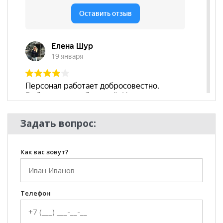
подлокотников
Декоративные
нет
подушки
Бренд
OTHERLIFE
Стиль
Современный, Скандинавский
Комната
Гостиная
Задать вопрос:
Как вас зовут?
Телефон