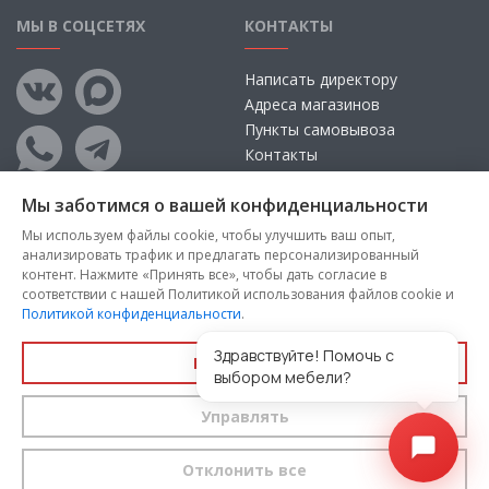
МЫ В СОЦСЕТЯХ
КОНТАКТЫ
Написать директору
Адреса магазинов
Пункты самовывоза
Контакты
Мы заботимся о вашей конфиденциальности
Мы используем файлы cookie, чтобы улучшить ваш опыт,
анализировать трафик и предлагать персонализированный
контент. Нажмите «Принять все», чтобы дать согласие в
соответствии с нашей Политикой использования файлов cookie и
Политикой конфиденциальности
.
Copyright © 2026, ООО «100 Диванов» — Все права защищены
Администрация Сайта не несет ответственности за
Здравствуйте! Помочь с
Принять все
размещаемые Пользователями материалы, их содержание,
выбором мебели?
качество.
Управлять
Вы принимаете условия
политики конфиденциальности
и
пользовательского соглашения
каждый раз, когда оставляете
свои данные в любой форме обратной связи на сайте
100диванов.com
Отклонить все