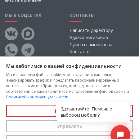
визита в магазин
МЫ В СОЦСЕТЯХ
КОНТАКТЫ
Написать директору
Адреса магазинов
Пункты самовывоза
Контакты
Мы заботимся о вашей конфиденциальности
Мы используем файлы cookie, чтобы улучшить ваш опыт,
анализировать трафик и предлагать персонализированный
контент. Нажмите «Принять все», чтобы дать согласие в
соответствии с нашей Политикой использования файлов cookie и
Политикой конфиденциальности
.
Copyright © 2026, ООО «100 Диванов» — Все права защищены
Администрация Сайта не несет ответственности за
Здравствуйте! Помочь с
Принять все
размещаемые Пользователями материалы, их содержание,
выбором мебели?
качество.
Управлять
Вы принимаете условия
политики конфиденциальности
и
пользовательского соглашения
каждый раз, когда оставляете
свои данные в любой форме обратной связи на сайте