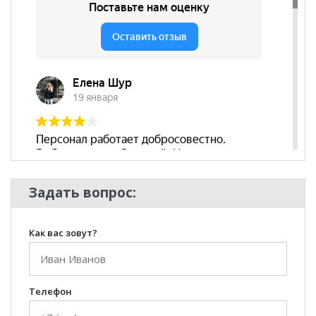
Наличие
да
подлокотников
Декоративные
нет
подушки
Бренд
OTHERLIFE
Стиль
Современный, Скандинавский
Комната
Гостиная
Задать вопрос:
Как вас зовут?
Телефон