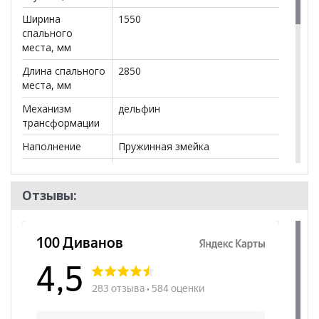
**Цены на официальном сайте
100диванов.com
действительны только для интернет-магазина
и
Ширина
1550
могут отличаться от цен в розничных магазинах-
спального
салонах сети!
места, мм
Длина спального
2850
места, мм
Механизм
дельфин
трансформации
Наполнение
Пружинная змейка
Посадочных
4
мест
Отзывы:
Наличие короба
да
Форма
Прямой
Высота
470
посадочного
места, мм
Модульный
да