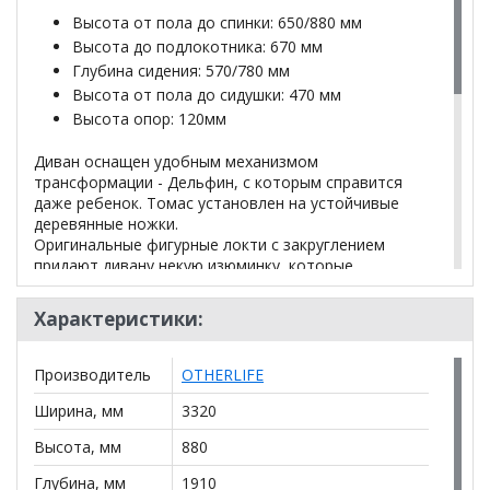
Высота от пола до спинки: 650/880 мм
Высота до подлокотника: 670 мм
Глубина сидения: 570/780 мм
Высота от пола до сидушки: 470 мм
Высота опор: 120мм
Диван оснащен удобным механизмом
трансформации - Дельфин, с которым справится
даже ребенок. Томас установлен на устойчивые
деревянные ножки.
Оригинальные фигурные локти с закруглением
придают дивану некую изюминку, которые
привлекают к себе внимание. Приспинные подушки
дополняют весь образ дивана, и благодаря им
Характеристики:
обеспечивают Вашей спине комфорт.
Производитель
OTHERLIFE
*Дополнительную информацию о том, как купить
Ширина, мм
3320
Диван модульный Томас с широкими
подлокотниками и пуфом-столиком
уточняйте у
Высота, мм
880
нашего менеджера по телефону
+79292022735
.
Глубина, мм
1910