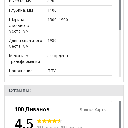
Высота, мм
870
по телефону
+79292022735
.
Глубина, мм
1100
**Цены на официальном сайте
100диванов.com
действительны только для интернет-магазина
Ширина
1500, 1900
и
могут отличаться от цен в розничных магазинах-
спального
салонах сети!
места, мм
Длина спального
1980
места, мм
Механизм
аккордеон
трансформации
Наполнение
ППУ
Посадочных
2
мест
Отзывы:
Каркас
Металлокаркас
Наличие короба
да
Форма
Прямой
Наличие
да