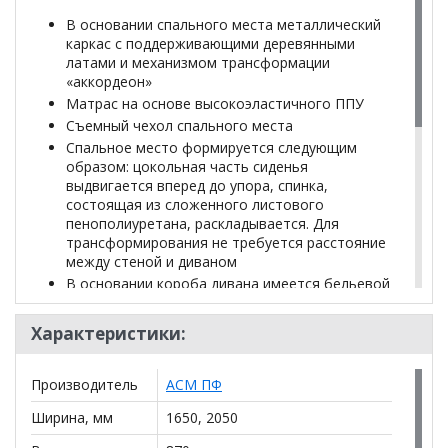
В основании спального места металлический
каркас с поддерживающими деревянными
латами и механизмом трансформации
«аккордеон»
Матрас на основе высокоэластичного ППУ
Съемный чехол спального места
Спальное место формируется следующим
образом: цокольная часть сиденья
выдвигается вперед до упора, спинка,
состоящая из сложенного листового
пенополиуретана, раскладывается. Для
трансформирования не требуется расстояние
между стеной и диваном
В основании короба дивана имеется бельевой
ящик
Декоративные накладки подлокотников
Характеристики:
выполнены из гнутоклееной фанеры,
выполняются только в цвете венге
Производитель
АСМ ПФ
Ширина, мм
1650, 2050
*Дополнительную информацию о том, как купить
Диван Коралл 2 БД
уточняйте у нашего менеджера