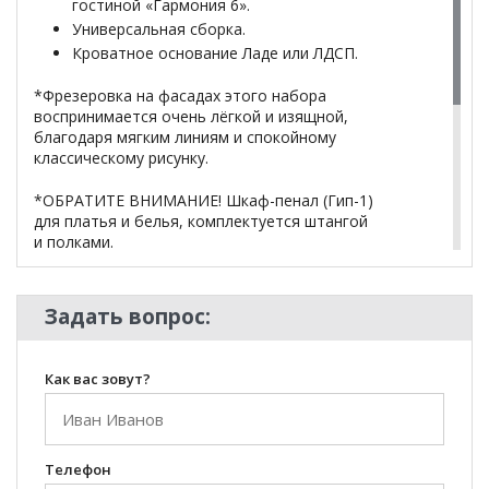
гостиной «Гармония 6».
Универсальная сборка.
Кроватное основание Ладе или ЛДСП.
*Фрезеровка на фасадах этого набора
воспринимается очень лёгкой и изящной,
благодаря мягким линиям и спокойному
классическому рисунку.
*ОБРАТИТЕ ВНИМАНИЕ! Шкаф-пенал (Гип-1)
для платья и белья, комплектуется штангой
и полками.
*Дополнительную информацию о том, как купить
Задать вопрос:
уточняйте у нашего менеджера по телефону
+79292022735
.
Как вас зовут?
**Цены на официальном сайте
100диванов.com
действительны только для интернет-магазина
и
могут отличаться от цен в розничных магазинах-
салонах сети!
Телефон