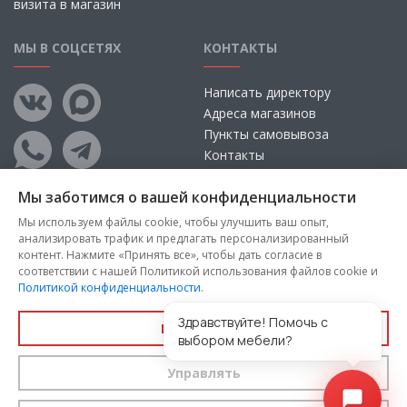
визита в магазин
МЫ В СОЦСЕТЯХ
КОНТАКТЫ
Написать директору
Адреса магазинов
Пункты самовывоза
Контакты
Мы заботимся о вашей конфиденциальности
Мы используем файлы cookie, чтобы улучшить ваш опыт,
анализировать трафик и предлагать персонализированный
контент. Нажмите «Принять все», чтобы дать согласие в
соответствии с нашей Политикой использования файлов cookie и
Политикой конфиденциальности
.
Copyright © 2026, ООО «100 Диванов» — Все права защищены
Администрация Сайта не несет ответственности за
Здравствуйте! Помочь с
Принять все
размещаемые Пользователями материалы, их содержание,
выбором мебели?
качество.
Управлять
Вы принимаете условия
политики конфиденциальности
и
пользовательского соглашения
каждый раз, когда оставляете
свои данные в любой форме обратной связи на сайте