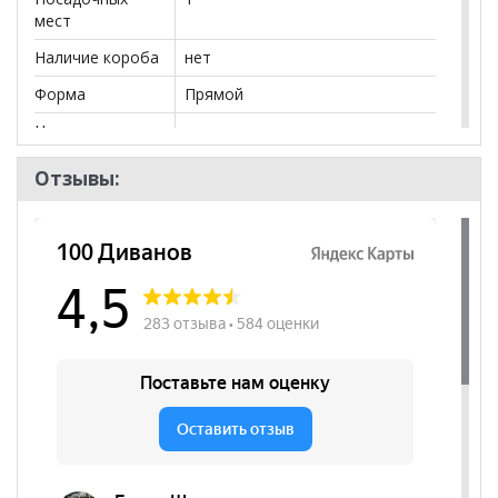
мест
Наличие короба
нет
Форма
Прямой
Наличие спинки
да
Высота
500
Отзывы:
посадочного
места, мм
Наличие
да
подлокотников
Съёмный чехол
нет
Декоративные
нет
подушки
Бренд
OTHERLIFE
Стиль
Классический, Честерфилд
Комната
Гостиная