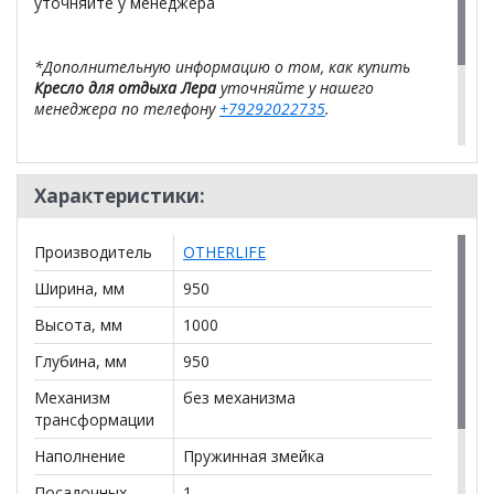
уточняйте у менеджера
*Дополнительную информацию о том, как купить
Кресло для отдыха Лера
уточняйте у нашего
менеджера по телефону
+79292022735
.
**Цены на официальном сайте
100диванов.com
действительны только для интернет-магазина
и
могут отличаться от цен в розничных магазинах-
Характеристики:
салонах сети!
Производитель
OTHERLIFE
Ширина, мм
950
Высота, мм
1000
Глубина, мм
950
Механизм
без механизма
трансформации
Наполнение
Пружинная змейка
Посадочных
1