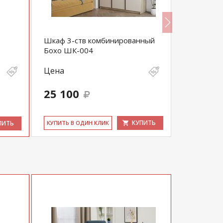
Шкаф 3-ств комбинированный
Шкаф-купе
Бохо ШК-004
230х135х6
Цена
Цена
26 700
25 100
25 365
выгода 1 33
КУПИТЬ
ПИТЬ
КУ­ПИТЬ В ОДИН КЛИК
КУ­ПИТЬ В 