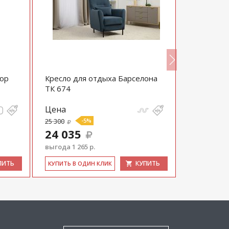
люр
Кресло для отдыха Барселона
Кресло дл
ТК 674
Цена
Цена
25 300
-5%
17 630
24 035
выгода 1 265 р.
ПИТЬ
КУПИТЬ
КУ­ПИТЬ В 
КУ­ПИТЬ В ОДИН КЛИК