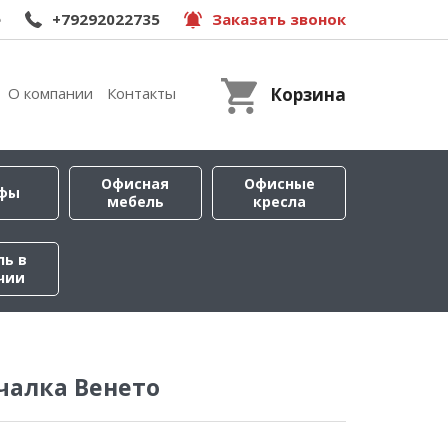
e
+79292022735
Заказать звонок
О компании
Контакты
Корзина
Офисная
Офисные
фы
мебель
кресла
ль в
чии
чалка Венето