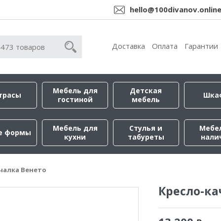
hello@100divanov.onlin
Доставка
Оплата
Гарантии
Мебель для
Детская
трасы
Шка
гостиной
мебель
Мебель для
Стулья и
Мебе
е формы
кухни
табуреты
нали
чалка Венето
Кресло-ка