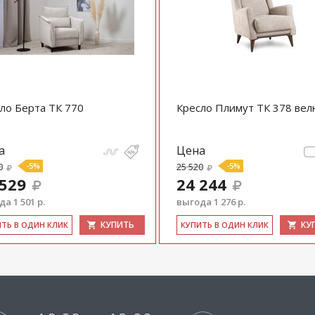
ло Берта ТК 770
Кресло Плимут ТК 378 ве
а
Цена
0
-5%
25 520
-5%
 529
24 244
а 1 501 р.
выгода 1 276 р.
КУПИТЬ
КУ
ИТЬ В ОДИН КЛИК
КУ­ПИТЬ В ОДИН КЛИК