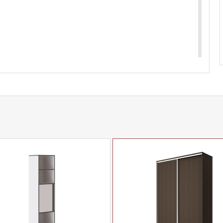
купить
Кресло-качалка Венето
уточняйте у нашего
com
действительны только для интернет-
ичных магазинах-салонах сети!