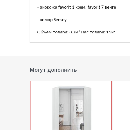
- экокожа
favorit 1 крем, favorit 7 венге
- велюр Sensey
Объем товара: 0.3м
Вес товара: 15кг
3
*Дополнительную информацию о том, как 
менеджера по телефону
+79292022735
.
**Цены на официальном сайте
100диванов.
Могут дополнить
магазина
и могут отличаться от цен в розн