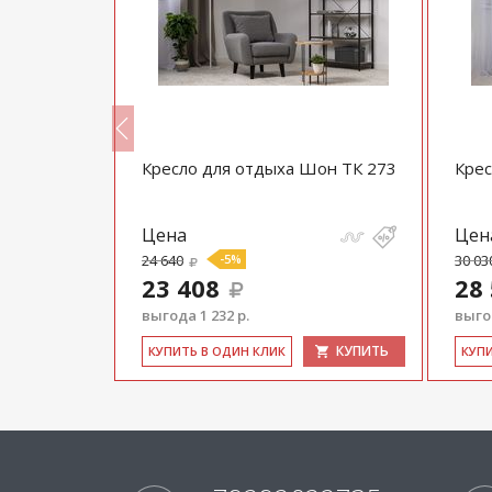
79 велюр
Кресло для отдыха Шон ТК 273
Крес
Цена
Цен
24 640
-5%
30 03
23 408
28
выгода 1 232 р.
выгод
КУПИТЬ
КУПИТЬ
КУ­ПИТЬ В ОДИН КЛИК
КУ­П