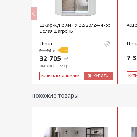
Шкаф-купе Хит У 22/23/24-4-55
Асце
Белая шагрень
Цена
Цен
34 426
-5%
7 
32 705
выгода 1 721 р.
КУПИТЬ
КУПИТЬ
КУ­П
КУ­ПИТЬ В ОДИН КЛИК
Похожие товары