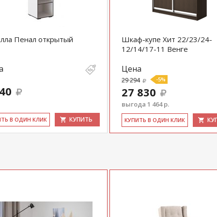
лла Пенал открытый
Шкаф-купе Хит 22/23/24-
12/14/17-11 Венге
а
Цена
29 294
-5%
340
27 830
выгода 1 464 р.
КУПИТЬ
ИТЬ В ОДИН КЛИК
КУ
КУ­ПИТЬ В ОДИН КЛИК