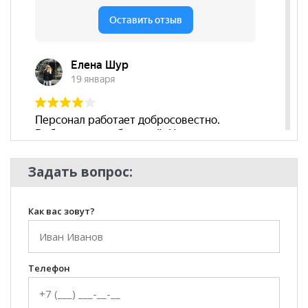
Модульный
нет
Наличие
да
подлокотников
Съёмный чехол
нет
Декоративные
нет
подушки
Бренд
OTHERLIFE
Стиль
Классический, Честерфилд
Задать вопрос:
Комната
Гостиная
Как вас зовут?
Телефон