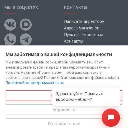
МЫ В СОЦСЕТЯХ
КОНТАКТЫ
Написать директору
Адреса магазинов
Пункты самовывоза
Контакты
Мы заботимся о вашей конфиденциальности
Мы используем файлы cookie, чтобы улучшить ваш опыт,
анализировать трафик и предлагать персонализированный
контент. Нажмите «Принять все», чтобы дать согласие в
соответствии с нашей Политикой использования файлов cookie и
Политикой конфиденциальности
.
Copyright © 2026, ООО «100 Диванов» — Все права защищены
Администрация Сайта не несет ответственности за
Здравствуйте! Помочь с
Принять все
размещаемые Пользователями материалы, их содержание,
выбором мебели?
качество.
Управлять
Вы принимаете условия
политики конфиденциальности
и
пользовательского соглашения
каждый раз, когда оставляете
свои данные в любой форме обратной связи на сайте
100диванов.com
Отклонить все