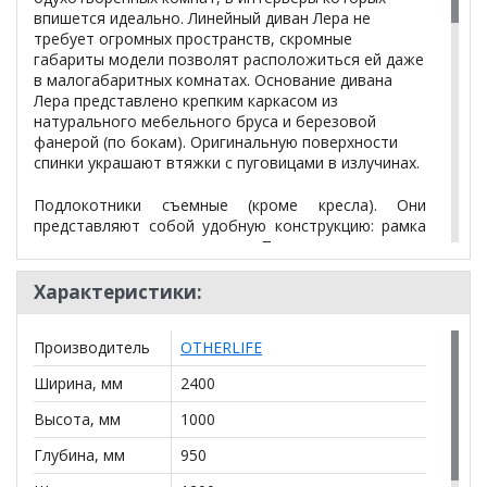
впишется идеально. Линейный диван Лера не
требует огромных пространств, скромные
габариты модели позволят расположиться ей даже
в малогабаритных комнатах. Основание дивана
Лера представлено крепким каркасом из
натурального мебельного бруса и березовой
фанерой (по бокам). Оригинальную поверхности
спинки украшают втяжки с пуговицами в излучинах.
Подлокотники съемные (кроме кресла). Они
представляют собой удобную конструкцию: рамка
из натурального дерева. Подокотники имеют
мягкую и приятную глазу выпуклость: маленькие
подушечки из спандбонда 80 плотности, верх
Характеристики:
которых сажается на резинку и спандбонд, между
верхом и спандбондом образуется карман,
Производитель
OTHERLIFE
размещается пенополиуретан 60 толщины и 22
плотности.
Ширина, мм
2400
Обивка на царге модели исполнена в виде гофры.
Высота, мм
1000
Дополнительно: выкатная часть в основной ткани
Глубина, мм
950
(по умолчанию техткань)