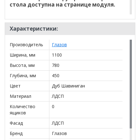
стола доступна на странице модуля.
*Дополнительную информацию о том, как купить
Флекс 115 Стол компьютерный
уточняйте у нашего
Характеристики:
менеджера по телефону
+79292022735
.
**Цены на официальном сайте
100диванов.com
Производитель
Глазов
действительны только для интернет-магазина
и
Ширина, мм
1100
могут отличаться от цен в розничных магазинах-
салонах сети!
Высота, мм
780
Глубина, мм
450
Цвет
Дуб Шавиниган
Материал
ЛДСП
Количество
0
ящиков
Фасад
ЛДСП
Бренд
Глазов