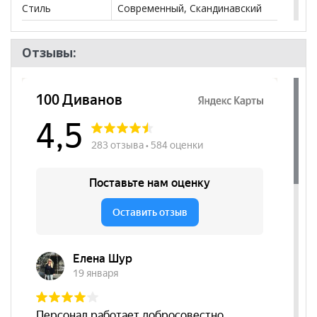
Стиль
Современный, Скандинавский
Комната
Гостиная, Спальня, Детская
Отзывы:
Пол