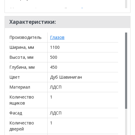
**Цены на официальном сайте
100диванов.com
действительны только для интернет-магазина
и
могут отличаться от цен в розничных магазинах-
Характеристики:
салонах сети!
Производитель
Глазов
Ширина, мм
1100
Высота, мм
500
Глубина, мм
450
Цвет
Дуб Шавиниган
Материал
ЛДСП
Количество
1
ящиков
Фасад
ЛДСП
Количество
1
дверей