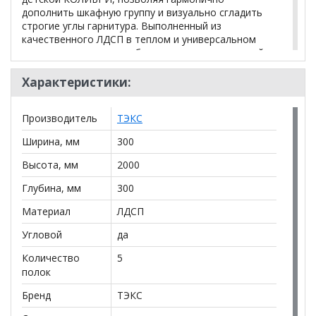
дополнить шкафную группу и визуально сгладить
строгие углы гарнитура. Выполненный из
качественного ЛДСП в теплом и универсальном
древесном оттенке «дуб сонома», этот открытый
торцевой стеллаж добавляет интерьеру легкости и
визуального уюта. При компактных габаритах
Характеристики:
(ширина всего 300 мм, высота 2000 мм, глубина 300
мм) конструкция отличается потрясающей
Производитель
ТЭКС
вместительностью. Пять изящных радиусных
(скругленных) полок обеспечивают быстрый и
Ширина, мм
300
удобный доступ к вещам, идеально подходя для
красивой демонстрации любимых книг,
Высота, мм
2000
коллекционных игрушек, фотографий, спортивных
наград или интерьерного декора.
Глубина, мм
300
Материал
ЛДСП
Вес, кг 18.8
Угловой
да
Объем, м3 0.045
Количество
5
полок
*Дополнительную информацию о том, как купить
Бренд
ТЭКС
Колибри лофт Угловой шкаф завершение
уточняйте
у нашего менеджера по телефону
+79292022735
.