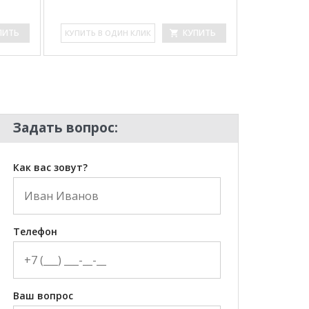
ПИТЬ
КУПИТЬ
КУ­ПИТЬ В ОДИН КЛИК
КУ­ПИТЬ В 
Задать вопрос:
Как вас зовут?
Телефон
Ваш вопрос