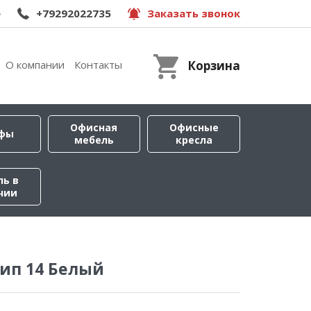
e
+79292022735
Заказать звонок
О компании
Контакты
Корзина
Офисная
Офисные
фы
мебель
кресла
ль в
чии
ип 14 Белый