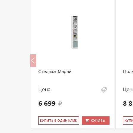
ной
Стеллаж Марли
Пол
Цена
Цен
6 699
8 
КУПИТЬ
КУПИТЬ
КУ­ПИТЬ В ОДИН КЛИК
КУ­П