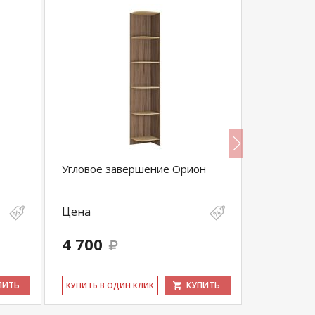
Угловое завершение Орион
Стеллаж у
NEW
Цена
Цена
4 700
6 600
ПИТЬ
КУПИТЬ
КУ­ПИТЬ В ОДИН КЛИК
КУ­ПИТЬ В 