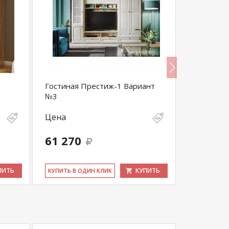
Гостиная Престиж-1 Вариант
Гостиная 
№3
Цена
Цена
61 270
22 600
ПИТЬ
КУПИТЬ
КУ­ПИТЬ В ОДИН КЛИК
КУ­ПИТЬ В 