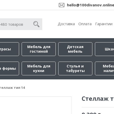
hello@100divanov.onlin
Доставка
Оплата
Гарантии
Мебель для
Детская
трасы
Шка
гостиной
мебель
Мебель для
Стулья и
Мебе
е формы
кухни
табуреты
нали
теллаж тип 14
Стеллаж т