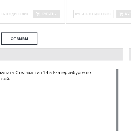
КУПИТЬ
КУ
ИТЬ В ОДИН КЛИК
КУ­ПИТЬ В ОДИН КЛИК
ОТЗЫВЫ
упить Стеллаж тип 14 в Екатеринбурге по
вкой.