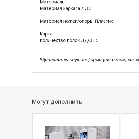
Материалы:
Материал каркаса ЛДСП
Материал ножек/опоры Пластик
Каркас:
Количество полок ЛДСП 5
*Дополнительную информацию о том, как 
менеджера по телефону
+79292022735
.
**Цены на официальном сайте
100диванов.
магазина
и могут отличаться от цен в розн
Могут дополнить