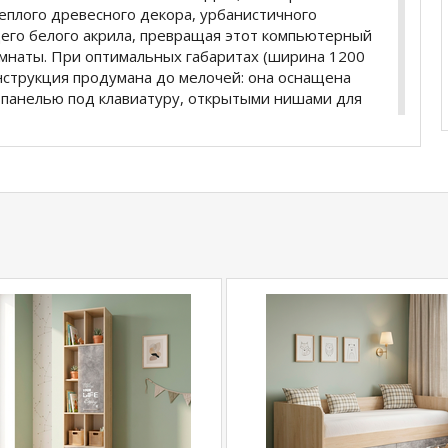
плого древесного декора, урбанистичного
его белого акрила, превращая этот компьютерный
омнаты. При оптимальных габаритах (ширина 1200
онструкция продумана до мелочей: она оснащена
панелью под клавиатуру, открытыми нишами для
 на роликовых направляющих. Если вы планируете
кольника, данная модель станет абсолютно лучшим
ости и надежности.
купить
Колибри лофт Стол письменный
уточняйте
735
.
com
действительны только для интернет-
ичных магазинах-салонах сети!