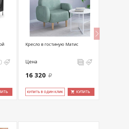
ой
Кресло в гостиную Матис
Диван Дж
Цена
Цена
16 320
20 760
ПИТЬ
КУПИТЬ
КУ­ПИТЬ В ОДИН КЛИК
КУ­ПИТЬ В 