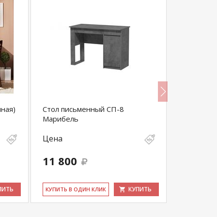
иная)
Стол письменный СП-8
Стол пись
Марибель
ШиК-10 Уг
Цена
Цена
11 800
28 600
ПИТЬ
КУПИТЬ
КУ­ПИТЬ В ОДИН КЛИК
КУ­ПИТЬ В 