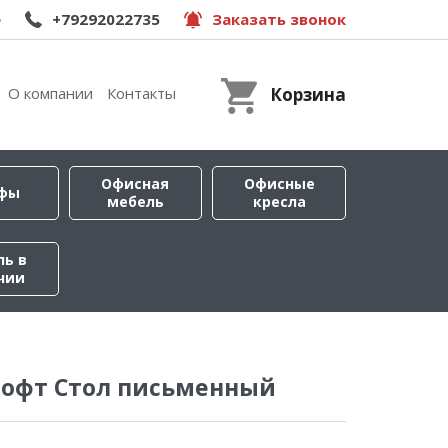
e
+79292022735
Заказать звонок
О компании
Контакты
Корзина
Офисная
Офисные
фы
мебель
кресла
ль в
чии
лофт Стол письменный