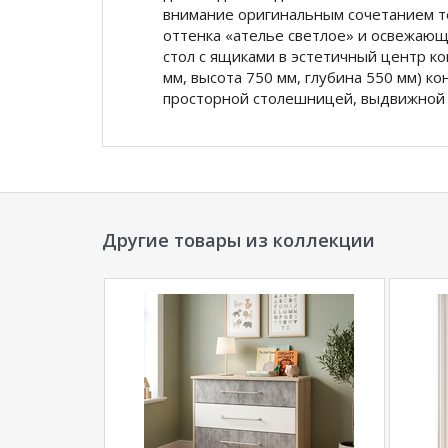
внимание оригинальным сочетанием те
оттенка «ателье светлое» и освежающ
стол с ящиками в эстетичный центр к
мм, высота 750 мм, глубина 550 мм) к
просторной столешницей, выдвижной 
книг и двумя вместительными ящиками
купить письменный стол 120 см для ш
выбором благодаря своей универсальн
Вес, кг 35.7
Объем, м3 0.068
Другие товары из коллекции
*Дополнительную информацию о том, как 
у нашего менеджера по телефону
+79292022
**Цены на официальном сайте
100диванов.
магазина
и могут отличаться от цен в розн