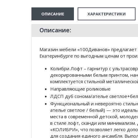
ОПИСАНИЕ
ХАРАКТЕРИСТИКИ
Описание:
Магазин мебели «100Диванов» предлагает 
Екатеринбурге по выгодным ценам от произ
Колибри Лофт – гарнитур с ультрасов
декорированными белым принтом, нан
комплектуется стильной металлическо
Направляющие роликовые
ЛДСП дуб сонома/ателье светлое+бе
Функциональный и невероятно стильн
ателье светлое / белый) — это идеал
места в современной детской, молод
в стиле лофт, сканди или минимализм
«КОЛИБРИ», что позволяет легко допо
для создания единого ансамбля. Выпо