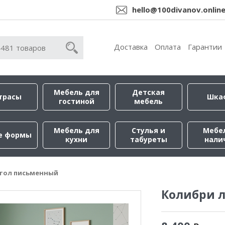
hello@100divanov.onlin
Доставка
Оплата
Гарантии
Мебель для
Детская
трасы
Шка
гостиной
мебель
Мебель для
Стулья и
Мебе
е формы
кухни
табуреты
нали
тол письменный
Колибри 