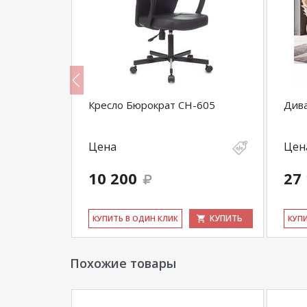
ция №5
Кресло Бюрократ CH-605
Див
Цена
Цен
10 200
27
КУПИТЬ
КУПИТЬ
КУ­ПИТЬ В ОДИН КЛИК
КУ­П
Похожие товары