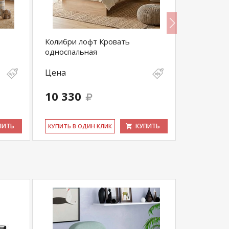
Колибри лофт Кровать
Колибри л
односпальная
двухярусн
Цена
Цена
10 330
26 940
ПИТЬ
КУПИТЬ
КУ­ПИТЬ В ОДИН КЛИК
КУ­ПИТЬ В 