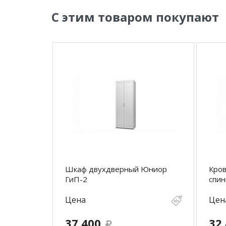
С этим товаром покупают
Шкаф двухдверный Юниор
Кров
ГиП-2
спи
Цена
Цен
37 400
32