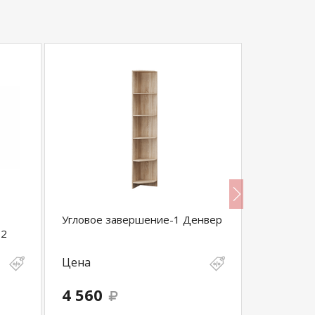
Угловое завершение-1 Денвер
Полка мал
 2
Цена
Цена
4 560
1 210