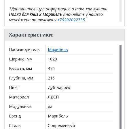
*Дополнительную информацию о том, как купить
Полка для книг 2 Марибель
уточняйте у нашего
менеджера по телефону
+79292022735
.
**Цены на официальном сайте
100диванов.com
Характеристики:
действительны только для интернет-магазина
и
могут отличаться от цен в розничных магазинах-
салонах сети!
Производитель
Марибель
Ширина, мм
1020
Высота, мм
470
Глубина, мм
216
Цвет
Дуб Баррик
Материал
ЛДСП
Модульный
да
Бренд
Марибель
Стиль
Современный