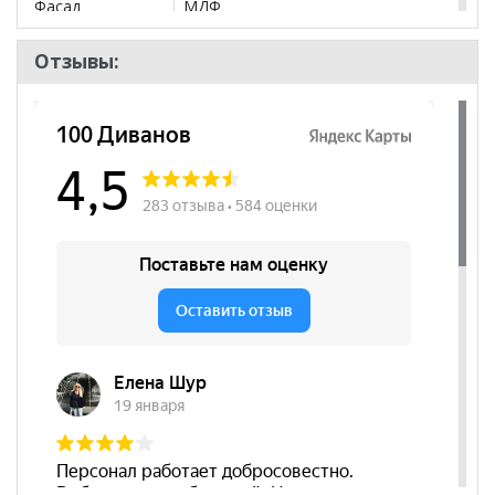
Фасад
МДФ
Модульный
да
Отзывы:
Тип
Шкаф-пенал
Количество
1
дверей
Штанга
да
Бренд
Марибель
Стиль
Классический, Прованс
Комната
Спальня, Детская
Пол