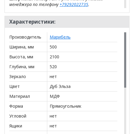
менеджера по телефону
+79292022735
.
**Цены на официальном сайте
100диванов.com
Характеристики:
действительны только для интернет-магазина
и
могут отличаться от цен в розничных магазинах-
салонах сети!
Производитель
Марибель
Ширина, мм
500
Высота, мм
2100
Глубина, мм
520
Зеркало
нет
Цвет
Дуб Эльза
Материал
МДФ
Форма
Прямоугольник
Угловой
нет
Ящики
нет