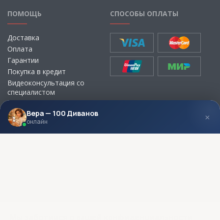
ПОМОЩЬ
СПОСОБЫ ОПЛАТЫ
Доставка
Оплата
Гарантии
Покупка в кредит
Видеоконсультация со
специалистом
Выбор ткани для мебели без
визита в магазин
Вера — 100 Диванов
×
онлайн
МЫ В СОЦСЕТЯХ
КОНТАКТЫ
Написать директору
Адреса магазинов
Пункты самовывоза
Контакты
Мы заботимся о вашей конфиденциальности