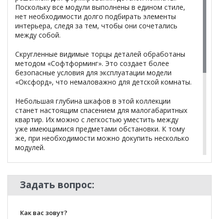
Поскольку все модули выполнены в едином стиле,
нет необходимости долго подбирать элементы
интерьера, следя за тем, чтобы они сочетались
между собой.
Скругленные видимые торцы деталей обработаны
методом «Софтформинг». Это создает более
безопасные условия для эксплуатации модели
«Оксфорд», что немаловажно для детской комнаты.
Небольшая глубина шкафов в этой коллекции
станет настоящим спасением для малогабаритных
квартир. Их можно с легкостью уместить между
уже имеющимися предметами обстановки. К тому
же, при необходимости можно докупить несколько
модулей.
Практически вся модульная мебель обладает
очень простыми формами. Однако, «Оксфорд»
Задать вопрос:
будет выделяться своим необычным принтом.
Поэтому подойдет как ценителям лаконичных
очертаний, так и поклонникам необычного дизайна.
Как вас зовут?