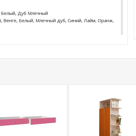
, Белый, Дуб Млечный
, Венге, Белый, Млечный дуб, Синий, Лайм, Оранж,
1940*906*1650 мм
 2шт.) (Ш*Г*В): 940*800*200 мм
: 890*400*1600 мм (наполнение - 4 полки)
купить
Детская двухъярусная кровать Майя с