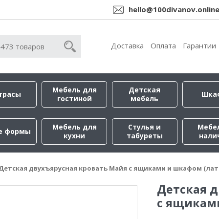
hello@100divanov.onlin
Доставка
Оплата
Гарантии
Мебель для
Детская
трасы
Шка
гостиной
мебель
Мебель для
Стулья и
Мебе
е формы
кухни
табуреты
нали
Детская двухъярусная кровать Майя с ящиками и шкафом (лат
Детская д
с ящикам