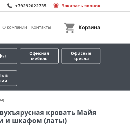
e
+79292022735
Заказать звонок
О компании
Контакты
Корзина
Офисная
Офисные
фы
мебель
кресла
ль в
чии
ы)
вухъярусная кровать Майя
и и шкафом (латы)