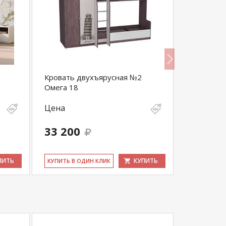
Кровать двухъярусная №2
Кровать-
Омега 18
Dynamic-M
Цена
Цена
33 200
52 000
ПИТЬ
КУПИТЬ
КУ­ПИТЬ В ОДИН КЛИК
КУ­ПИТЬ В 