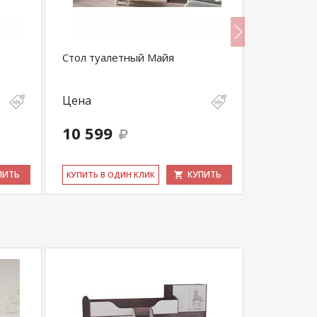
Стол туалетный Майя
Детская д
Майя без 
Цена
Цена
10 599
26 600
ПИТЬ
КУПИТЬ
КУ­ПИТЬ В ОДИН КЛИК
КУ­ПИТЬ В 