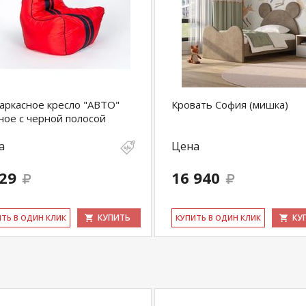
аркасное кресло "АВТО"
Кровать София (мишка)
ное с черной полосой
а
Цена
129
16 940
КУПИТЬ
КУ
ИТЬ В ОДИН КЛИК
КУ­ПИТЬ В ОДИН КЛИК