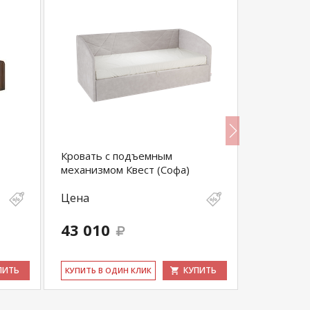
Кровать с подъемным
Кровать 
механизмом Квест (Софа)
Клетка
Цена
Цена
27 300
43 010
25 935
выгода 1 36
ПИТЬ
КУПИТЬ
КУ­ПИТЬ В ОДИН КЛИК
КУ­ПИТЬ В 