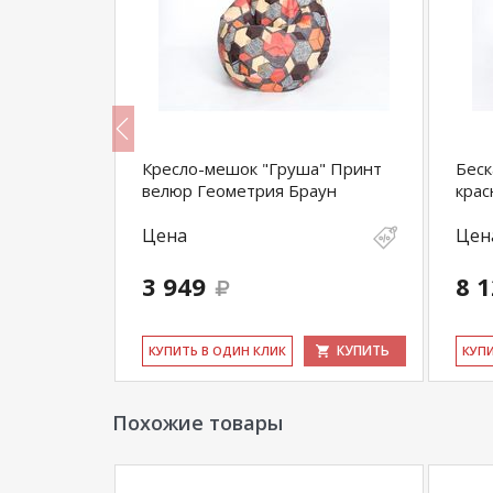
Кресло-мешок "Груша" Принт
Беск
велюр Геометрия Браун
крас
Цена
Цен
3 949
8 
КУПИТЬ
КУПИТЬ
КУ­ПИТЬ В ОДИН КЛИК
КУ­П
Похожие товары