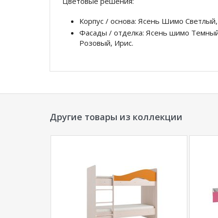
Цветовые решения:
Корпус / основа: Ясень Шимо Светлый
Фасады / отделка: Ясень шимо Темный
Розовый, Ирис.
Модули:
Кровать 2-х ярусная "МАЯ" (Ш*Г*В): 
Ящики для 2-х яр. кровати МАЯ (комп.
Шкаф для 2-х яр. кровати МАЯ (Ш*Г*В)
Другие товары из коллекции
Спальное место: 800*1900 мм
Предельная нагрузка (кг): 80
Основание спального места:
основание латофлекс
*Дополнительную информацию о том, как 