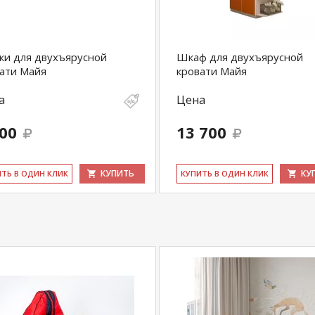
его менеджера по телефону
+79292022735
.
com
действительны только для интернет-
ичных магазинах-салонах сети!
и для двухъярусной
Шкаф для двухъярусной
ати Майя
кровати Майя
а
Цена
600
13 700
КУПИТЬ
КУ
ИТЬ В ОДИН КЛИК
КУ­ПИТЬ В ОДИН КЛИК