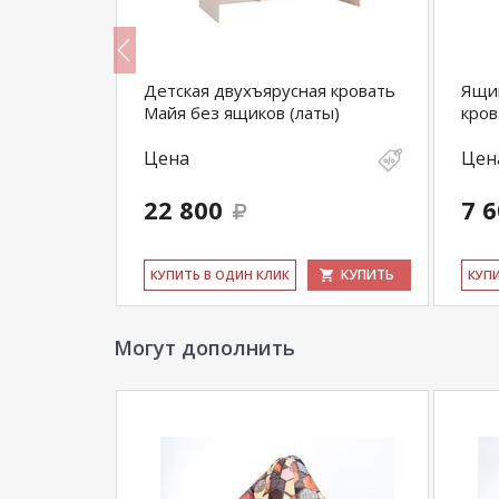
ящиками и шкафом (латы)
уточняйте у наш
**Цены на официальном сайте
100диванов.
магазина
и могут отличаться от цен в розн
я Майя с
Детская двухъярусная кровать
Ящик
щиты)
Майя без ящиков (латы)
кров
Цена
Цен
22 800
7 
КУПИТЬ
КУПИТЬ
КУ­ПИТЬ В ОДИН КЛИК
КУ­П
Могут дополнить