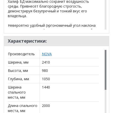
Халиф БД максимально сохранит воздушность
среды. Привнесёт благородную строгость,
демонстрируя безупречный и тонкий вкус его
владельца.
Невероятно удобный (эргономичный угол наклона
приспинных подушек) и удивительно практичный
(механизм трансформации «Пантограф»
обеспечивает его быстрое и лёгкое превращение в
Характеристики:
ровную и комфортную кровать).
Производитель
NOVA
Высочайшее качество материалов, используемых
при изготовлении этого дивана, служит гарантией
Ширина, мм
2410
надёжности и долговечности данной модели.
Высота, мм
980
- При трансформации не требуется расстояние
между диваном и стеной
Глубина, мм
1050
- Посадочное место: пружина «змейка»,
Ширина
1440
высокоэластичный ППУ, синтепон
спального
- Чехол: только из ткани
места, мм
- Опоры: металл
Длина спального
2000
Кол-во ед. в транспортной упаковке: 3 шт. Вес
места, мм
БРУТТО общий: 122 кг. Объем общий: 1,73 м.куб.