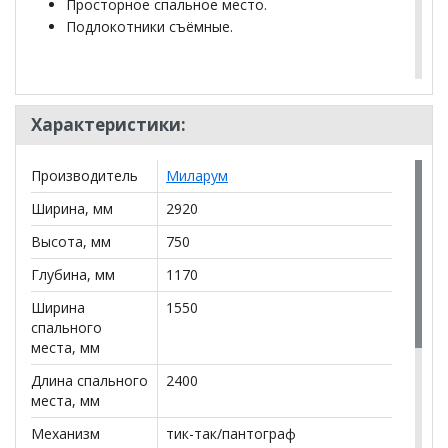
Просторное спальное место.
Подлокотники съёмные.
*Дополнительную информацию о том, как купить
Диван Брайтон 3М
уточняйте у нашего менеджера
по телефону
Характеристики:
+79292022735
.
**Цены на официальном сайте
100диванов.com
Производитель
Миларум
действительны только для интернет-магазина
и
могут отличаться от цен в розничных магазинах-
Ширина, мм
2920
салонах сети!
Высота, мм
750
Глубина, мм
1170
Ширина
1550
спального
места, мм
Длина спального
2400
места, мм
Механизм
тик-так/пантограф