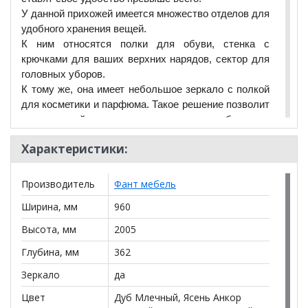
У данной прихожей имеется множество отделов для
удобного хранения вещей.
К ним относятся полки для обуви, стенка с
крючками для ваших верхних нарядов, сектор для
головных уборов.
К тому же, она имеет небольшое зеркало с полкой
для косметики и парфюма. Такое решение позволит
вам каждый день выглядеть сногсшибательно
перед выходом из дома.
Характеристики:
Также у конструкции есть место, где можно
присесть.
Набор мебели для прихожей.
Производитель
Фант мебель
Габариты (ВхШхГ): 2005х960х362 мм.
Ширина, мм
960
Возможна зеркальная сборка.
Материал: ЛДСП / ЛДСП.
Высота, мм
2005
*Дополнительную информацию о том, как купить
Глубина, мм
362
Прихожая с зеркалом Саша 13
уточняйте у нашего
Зеркало
да
менеджера по телефону
+79292022735
.
Цвет
Дуб Млечный, Ясень Анкор
**Цены на официальном сайте
100диванов.com