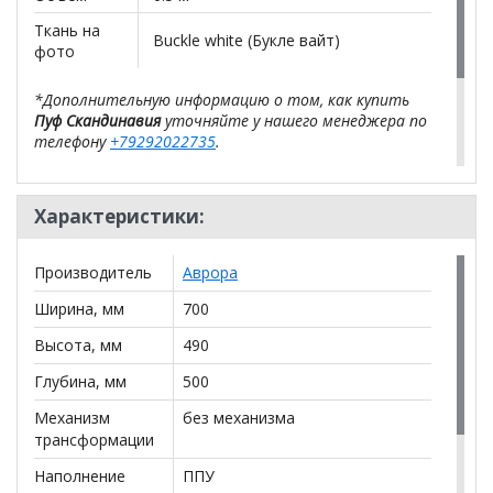
Ткань на
Buckle white (Букле вайт)
фото
*Дополнительную информацию о том, как купить
Пуф Скандинавия
уточняйте у нашего менеджера по
телефону
+79292022735
.
**Цены на официальном сайте
100диванов.com
действительны только для интернет-магазина
и
Характеристики:
могут отличаться от цен в розничных магазинах-
салонах сети!
Производитель
Аврора
Ширина, мм
700
Высота, мм
490
Глубина, мм
500
Механизм
без механизма
трансформации
Наполнение
ППУ