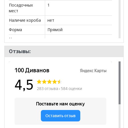
Посадочных
1
мест
Наличие короба
нет
Форма
Прямой
Наличие спинки
нет
Высота
480
Отзывы:
посадочного
места, мм
Вес, кг
25.0
Наличие
нет
подлокотников
Съёмный чехол
нет
Декоративные
нет
подушки
Бренд
Аврора
Стиль
Эко-стиль, Современный,