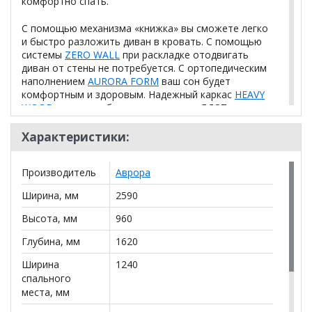
комфортно спать.
С помощью механизма «книжка» вы сможете легко
и быстро разложить диван в кровать. С помощью
системы
ZERO WALL
при раскладке отодвигать
диван от стены не потребуется. С ортопедическим
наполнением
AURORA FORM
ваш сон будет
комфортным и здоровым. Надежный каркас
HEAVY
WOOD
выполнен без использования ЛДСП.
Уникальная система SOFT LINE не только придает
визуальный стиль, но и обеспечивает пышность и
Характеристики:
мягкость форм, минимизируя растяжение ткани.
Производитель
Аврора
Под посадочным местом дивана расположено
просторное место для хранения.
Ширина, мм
2590
Высота, мм
960
Механизм
Книжка
Глубина, мм
Независимый пружинный блок
1620
Наполнение
(НПБ)
Ширина
1240
Каркас
Сухой калиброванный брусок
спального
места, мм
Диваны по
Диваны для сна