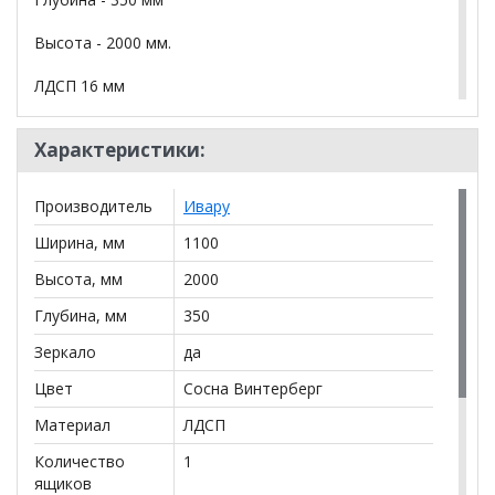
Высота - 2000 мм.
ЛДСП 16 мм
Кромка ПВХ 1 мм
Характеристики:
Направляющие — шариковые
Производитель
Ивару
Металлическая фурнитура
Ширина, мм
1100
Зеркало с фацетом
Высота, мм
2000
Мягкий элемент — экокожа (Люкса Милк)
Глубина, мм
350
Полка для обуви
Зеркало
да
Регулируемые опоры
Цвет
Сосна Винтерберг
Материал
ЛДСП
*Дополнительную информацию о том, как купить
Количество
1
Прихожая с зеркалом Ольга Милк 4
уточняйте у
ящиков
нашего менеджера по телефону
+79292022735
.