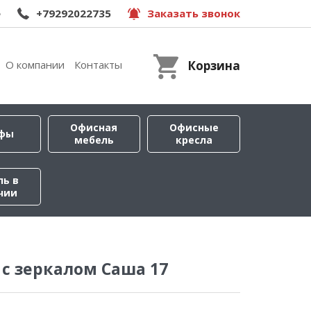
e
+79292022735
Заказать звонок
О компании
Контакты
Корзина
Офисная
Офисные
фы
мебель
кресла
ль в
чии
с зеркалом Саша 17