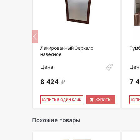
 8
Лакированный Зеркало
Тумб
навесное
Цена
Цен
8 424
7 
КУПИТЬ
КУПИТЬ
КУ­ПИТЬ В ОДИН КЛИК
КУ­П
Похожие товары