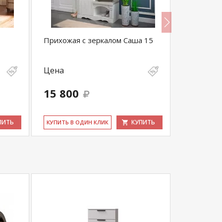
Прихожая с зеркалом Саша 15
Прихожая 
Цена
Цена
15 800
16 300
ПИТЬ
КУПИТЬ
КУ­ПИТЬ В ОДИН КЛИК
КУ­ПИТЬ В 