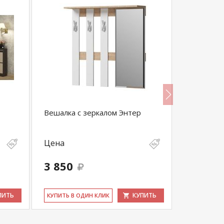
Вешалка с зеркалом Энтер
Прихожая
Цена
Цена
3 850
29 370
ПИТЬ
КУПИТЬ
КУ­ПИТЬ В ОДИН КЛИК
КУ­ПИТЬ В 