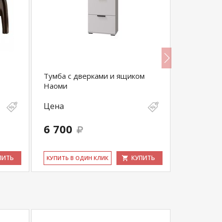
Тумба с дверками и ящиком
Вешалка с
Наоми
Цена
Цена
6 700
3 850
ПИТЬ
КУПИТЬ
КУ­ПИТЬ В ОДИН КЛИК
КУ­ПИТЬ В 