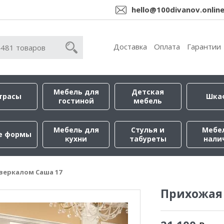
hello@100divanov.onlin
Доставка
Оплата
Гарантии
Мебель для
Детская
трасы
Шка
гостиной
мебель
Мебель для
Стулья и
Мебе
е формы
кухни
табуреты
нали
зеркалом Саша 17
Прихожая 