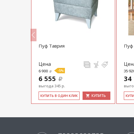
Пуф Таврия
Пуф
Цена
Цен
6 900
-5%
35 92
6 555
34
выгода 345 р.
выгод
КУПИТЬ
КУПИТЬ
КУ­ПИТЬ В ОДИН КЛИК
КУ­П