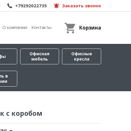
e
+79292022735
Заказать звонок
О компании
Контакты
Корзина
Офисная
Офисные
фы
мебель
кресла
ль в
чии
к с коробом