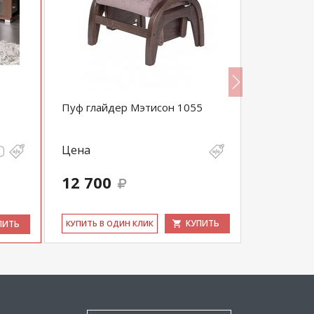
Пуф глайдер Мэтисон 1055
Пуф Сайм
Цена
Цена
12 700
9 200
КУПИТЬ
ПИТЬ
КУ­ПИТЬ В ОДИН КЛИК
КУ­ПИТЬ В 