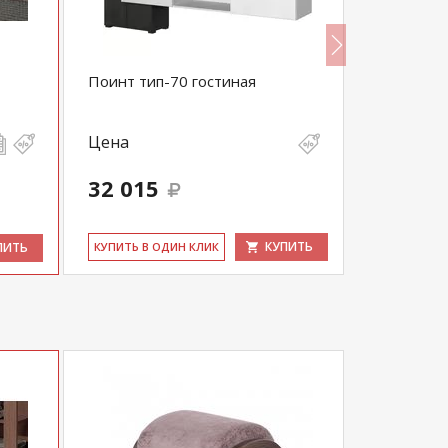
Поинт тип-70 гостиная
Модульна
Цена
Цена
32 015
128 80
КУПИТЬ
ПИТЬ
КУ­ПИТЬ В ОДИН КЛИК
КУ­ПИТЬ В 