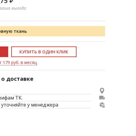
275
 ваша выгода
овную ткань
КУПИТЬ В ОДИН КЛИК
т 179 руб. в месяц
о доставке
рифам ТК.
 уточняйте у менеджера