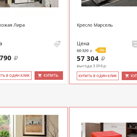
хожая Лира
Кресло Марсель
а
Цена
60 320
-5%
 790
57 304
выгода 3 016 р.
КУПИТЬ
ИТЬ В ОДИН КЛИК
КУ
КУ­ПИТЬ В ОДИН КЛИК