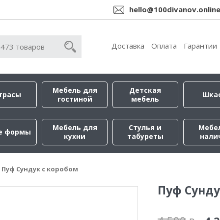
hello@100divanov.onlin
Доставка
Оплата
Гарантии
Мебель для
Детская
трасы
Шка
гостиной
мебель
Мебель для
Стулья и
Мебе
е формы
кухни
табуреты
нали
Пуф Сундук с коробом
Пуф Сунду