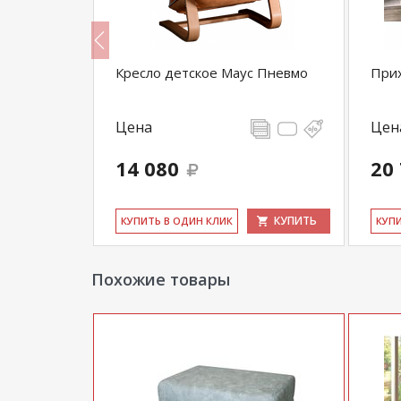
с
Кресло детское Маус Пневмо
При
Цена
Цен
14 080
20
КУПИТЬ
КУПИТЬ
КУ­ПИТЬ В ОДИН КЛИК
КУ­П
Похожие товары