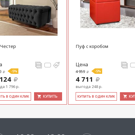
 Честер
Пуф с коробом
а
Цена
0
-5%
4 959
-5%
 124
4 711
а 1 796 р.
выгода 248 р.
КУПИТЬ
КУ
ИТЬ В ОДИН КЛИК
КУ­ПИТЬ В ОДИН КЛИК