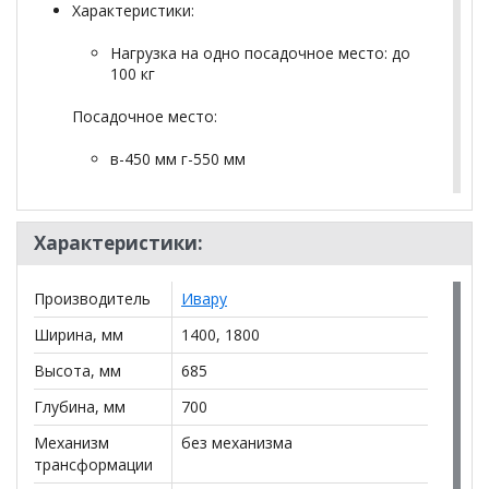
Характеристики:
Нагрузка на одно посадочное место: до
100 кг
Посадочное место:
в-450 мм г-550 мм
Размеры
Характеристики:
Ширина: 1400/1800 мм | Глубина: 700 мм |
Высота: 685 мм
Производитель
Ивару
Вес: 47 кг | Объем: 1.080 м³
Ширина, мм
1400, 1800
! Подушки в комплект не входят
Высота, мм
685
Глубина, мм
700
*Дополнительную информацию о том, как купить
Механизм
без механизма
Прямой диван Блюз
уточняйте у нашего менеджера
трансформации
по телефону
+79292022735
.