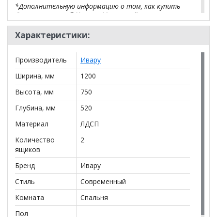
*Дополнительную информацию о том, как купить
Стол письменный Николь 41
уточняйте у нашего
менеджера по телефону
+79292022735
.
Характеристики:
**Цены на официальном сайте
100диванов.com
действительны только для интернет-магазина
и
Производитель
Ивару
могут отличаться от цен в розничных магазинах-
салонах сети!
Ширина, мм
1200
Высота, мм
750
Глубина, мм
520
Материал
ЛДСП
Количество
2
ящиков
Бренд
Ивару
Стиль
Современный
Комната
Спальня
Пол