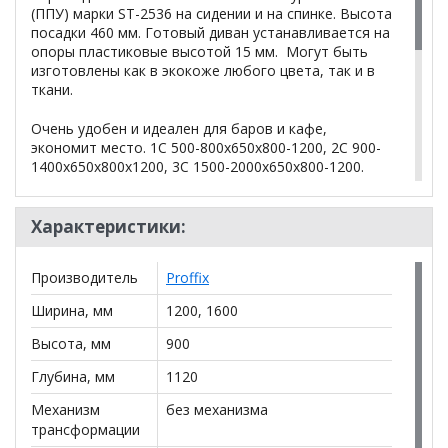
(ППУ) марки ST-2536 на сидении и на спинке. Высота
посадки 460 мм. Готовый диван устанавливается на
опоры пластиковые высотой 15 мм. Могут быть
изготовлены как в экокоже любого цвета, так и в
ткани.
Очень удобен и идеален для баров и кафе,
экономит место. 1С 500-800х650х800-1200, 2С 900-
1400х650х800х1200, 3С 1500-2000х650х800-1200.
*Дополнительную информацию о том, как купить
Характеристики:
Диван Сократ 2
уточняйте у нашего менеджера по
телефону
+79292022735
.
Производитель
Proffix
**Цены на официальном сайте
100диванов.com
Ширина, мм
1200, 1600
действительны только для интернет-магазина
и
могут отличаться от цен в розничных магазинах-
Высота, мм
900
салонах сети!
Глубина, мм
1120
Механизм
без механизма
трансформации