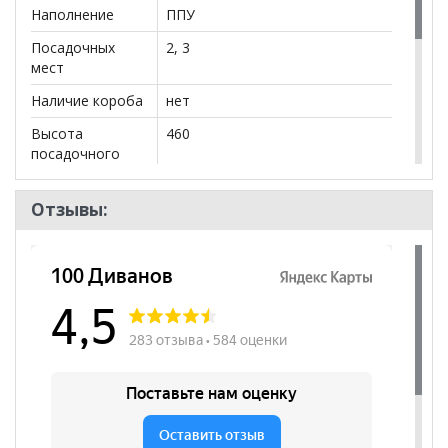
Наполнение
ППУ
Посадочных
2, 3
мест
Наличие короба
нет
Высота
460
посадочного
места, мм
Наличие
нет
Отзывы:
подлокотников
Бренд
Proffix
Стиль
Современный
Комната
Кабинет/Офис