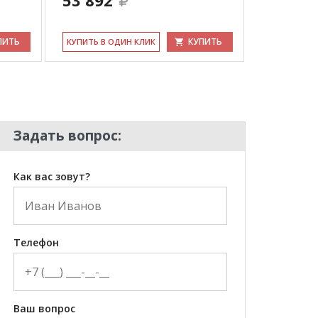
53 892
64 584
ПИТЬ
КУПИТЬ
КУ­ПИТЬ В ОДИН КЛИК
КУ­ПИТЬ В 
Задать вопрос:
Как вас зовут?
Телефон
Ваш вопрос