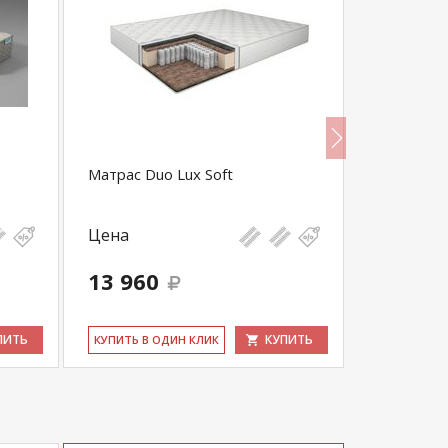
Матрас Duo Lux Soft
Матрас Sl
Цена
Цена
13 960
12 870
ПИТЬ
КУПИТЬ
КУ­ПИТЬ В ОДИН КЛИК
КУ­ПИТЬ В 