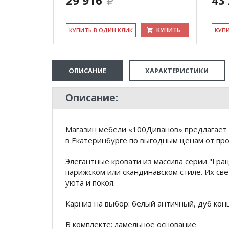
29 916
43
КУПИТЬ
КУПИТЬ
КУ­ПИТЬ В ОДИН КЛИК
КУ­П
ОПИСАНИЕ
ХАРАКТЕРИСТИКИ
Описание:
Магазин мебели «100Диванов» предлагает 
в Екатеринбурге по выгодным ценам от про
Элегантные кровати из массива серии "Грац
парижском или скандинавском стиле. Их св
уюта и покоя.
Карниз на выбор: белый античный, дуб кон
В комплекте: ламельное основание