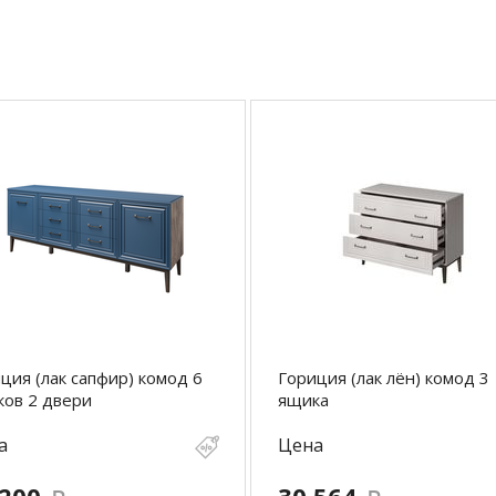
ция (лак сапфир) комод 6
Гориция (лак лён) комод 3
ов 2 двери
ящика
а
Цена