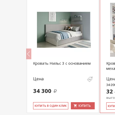
ез
Кровать Нильс 3 с основанием
Кров
ма
мех
Цена
Цен
34 20
34 300
32
выгод
КУПИТЬ
КУПИТЬ
КУ­ПИТЬ В ОДИН КЛИК
КУ­П