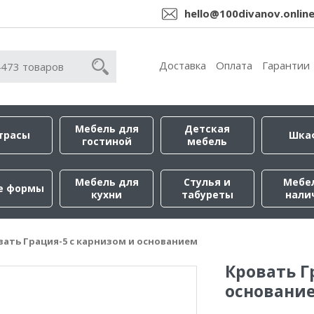
hello@100divanov.onlin
Доставка
Оплата
Гарантии
Мебель для
Детская
трасы
Шка
гостиной
мебель
Мебель для
Стулья и
Мебе
е формы
кухни
табуреты
нали
вать Грация-5 с карнизом и основанием
Кровать Г
основани