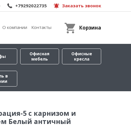
e
+79292022735
Заказать звонок
О компании
Контакты
Корзина
Офисная
Офисные
фы
мебель
кресла
ль в
чии
рация-5 с карнизом и
ем Белый античный