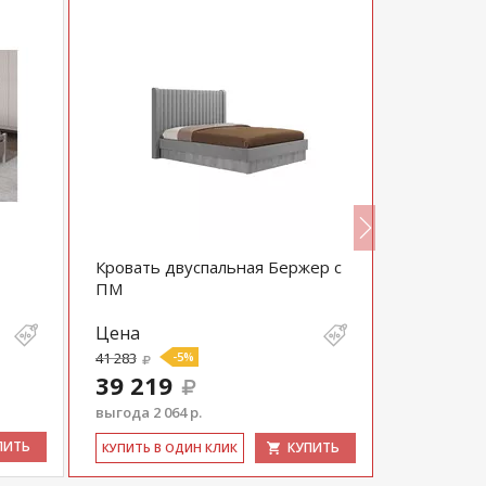
Кровать двуспальная Бержер с
Кровать о
ПМ
вертикаль
Цена
Цена
41 283
-5%
20 196
39 219
выгода 2 064 р.
ПИТЬ
КУПИТЬ
КУ­ПИТЬ В 
КУ­ПИТЬ В ОДИН КЛИК