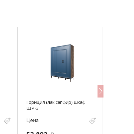
Гориция (лак сапфир) шкаф
Гориция (
ШР-3
ШР-4
Цена
Цена