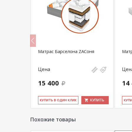
(Гоа)
Матрас Барселона ZAСоня
Матр
Цена
Цен
15 400
14
КУПИТЬ
КУПИТЬ
КУ­ПИТЬ В ОДИН КЛИК
КУ­П
Похожие товары