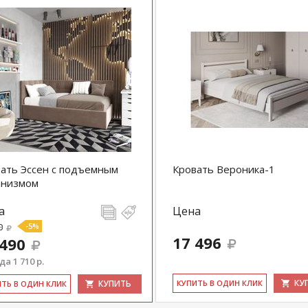
ать Эссен с подъемным
Кровать Вероника-1
анизмом
а
Цена
0
-5%
17 496
 490
а 1 710 р.
КУ
КУПИТЬ
КУ­ПИТЬ В ОДИН КЛИК
ИТЬ В ОДИН КЛИК