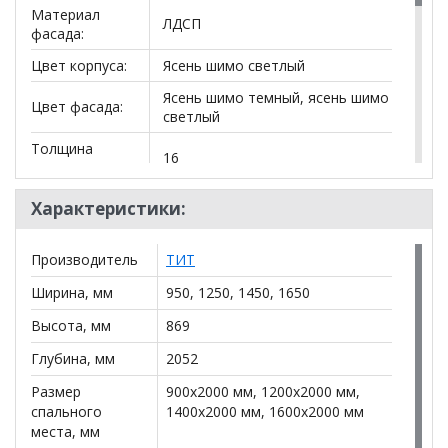
Материал
ЛДСП
фасада:
Цвет корпуса:
Ясень шимо светлый
Ясень шимо темный, ясень шимо
Цвет фасада:
светлый
Толщина
16
ЛДСП, мм:
Основание:
ламели
Характеристики:
Производитель
ТИТ
*Дополнительную информацию о том, как купить
Ширина, мм
950, 1250, 1450, 1650
Кровать Валенсия
уточняйте у нашего менеджера
по телефону
+79292022735
.
Высота, мм
869
Глубина, мм
2052
**Цены на официальном сайте
100диванов.com
действительны только для интернет-магазина
и
Размер
900x2000 мм, 1200x2000 мм,
могут отличаться от цен в розничных магазинах-
спального
1400x2000 мм, 1600x2000 мм
салонах сети!
места, мм