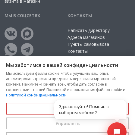
визита в магазин
МЫ В СОЦСЕТЯХ
КОНТАКТЫ
Написать директору
Адреса магазинов
Пункты самовывоза
Контакты
Мы заботимся о вашей конфиденциальности
Мы используем файлы cookie, чтобы улучшить ваш опыт,
анализировать трафик и предлагать персонализированный
контент. Нажмите «Принять все», чтобы дать согласие в
соответствии с нашей Политикой использования файлов cookie и
Политикой конфиденциальности
.
Copyright © 2026, ООО «100 Диванов» — Все права защищены
Администрация Сайта не несет ответственности за
Здравствуйте! Помочь с
Принять все
размещаемые Пользователями материалы, их содержание,
выбором мебели?
качество.
Управлять
Вы принимаете условия
политики конфиденциальности
и
пользовательского соглашения
каждый раз, когда оставляете
свои данные в любой форме обратной связи на сайте