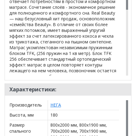
отвечает потребностям в простом и комфортном
матрасе. Сочетание слоёв - экономичное решение
для полноценного и комфортного сна. Real Beauty
— наш безусловный хит продаж, основоположник
«семейства Beauty». В отличие от своих более
мягких потомков, имеет выраженный упругий
эффект за счет латексированного кокоса и чехла
из трикотажа, стеганного на пышном синтепоне.
Матрас укомплектован независимым пружинным
блоком TFK, (256 пружин на 1 кв метр). Блок TFK
256 обеспечивает стандартный ортопедический
эффект: матрас в целом повторяет контуры
лежащего на нем человека, позвоночник остается
ровным, что способствует восстановлению его
естественных физиологических изгибов Высота
матраса 180 мм. Весовая нагрузка до 120 кг на одно
Характеристики:
спальное место. Матрас средней жесткости, 3/5.
Состав:
Производитель
НЕГА
Трикотаж повышенной плотности, глубокая стежка
на пышном синтепоне.
Высота, мм
180
Супер плотный трикотаж в сочетании со стежкой
на пене и синтепоне образует дополнительную
Размер
800x2000 мм, 800x1900 мм,
систему комфорта.
спального
700x2000 мм, 700x1900 мм,
Такой чехол является дополнительным