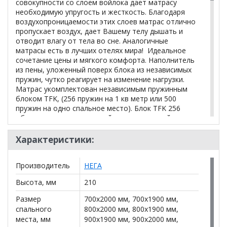
совокупности со слоем войлока дает матрасу
необходимую упругость и жесткость. Благодаря
воздухопроницаемости этих слоев матрас отлично
пропускает воздух, дает Вашему телу дышать и
отводит влагу от тела во сне. Аналогичные
матрасы есть в лучших отелях мира! Идеальное
сочетание цены и мягкого комфорта. Наполнитель
из пены, уложенный поверх блока из независимых
пружин, чутко реагирует на изменение нагрузки.
Матрас укомплектован независимым пружинным
блоком TFK, (256 пружин на 1 кв метр или 500
пружин на одно спальное место). Блок TFK 256
обеспечивает стандартный ортопедический
эффект: матрас в целом повторяет контуры
лежащего на нем человека, позвоночник остается
Характеристики:
ровным, что способствует восстановлению его
естественных физиологических
Производитель
НЕГА
изгибов.Обеспечивает высокий уровень комфорта
покупателям в весовой категории до 130 кг, легко
Высота, мм
210
восстанавливает форму. Чехол: трикотаж,
стеганный на пышном синтепоне. Высота матраса
Размер
700x2000 мм, 700x1900 мм,
210 мм. Жесткость 3/5 (средняя).
спального
800x2000 мм, 800x1900 мм,
Трикотаж, глубокая стежка на пышном синтепоне.
места, мм
900x1900 мм, 900x2000 мм,
В ткани чехла - новейшая нить SPUN, придающая