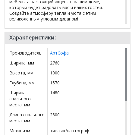
мебель, а настоящий акцент в вашем доме,
который будет радовать вас и ваших гостей.
Создайте атмосферу тепла и уюта с этим
великолепным угловым диваном!
НПБ+ ортопедическая пена марки
Наполнение:
Характеристики:
HR
Бельевой
Ламинированный ящик в прямой
Производитель
АртСофа
короб:
части
Ширина, мм
2760
Опоры:
Металлические хромированные
Высота, мм
1000
*Дополнительную информацию о том, как купить
Диван угловой Хилтон
уточняйте у нашего
Глубина, мм
1570
менеджера по телефону
+79292022735
.
Ширина
1480
спального
**Цены на официальном сайте
100диванов.com
места, мм
действительны только для интернет-магазина
и
могут отличаться от цен в розничных магазинах-
Длина спального
2500
салонах сети!
места, мм
Механизм
тик-так/пантограф