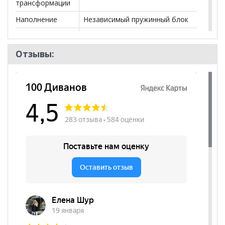
трансформации
Наполнение
Независимый пружинный блок
Посадочных
3
мест
Отзывы:
Наличие короба
да
Форма
Угловой
Наличие
да
подлокотников
Декоративные
да
подушки
Бренд
АртСофа
Стиль
Модерн, Хай-Тек, Эко-стиль,
Современный
Комната
Гостиная